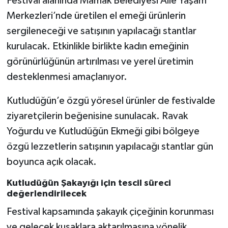
Festival alanında Mamak Belediyesi Aile Yaşam
Merkezleri’nde üretilen el emeği ürünlerin
sergileneceği ve satışının yapılacağı stantlar
kurulacak. Etkinlikle birlikte kadın emeğinin
görünürlüğünün artırılması ve yerel üretimin
desteklenmesi amaçlanıyor.
Kutludüğün’e özgü yöresel ürünler de festivalde
ziyaretçilerin beğenisine sunulacak. Ravak
Yoğurdu ve Kutludüğün Ekmeği gibi bölgeye
özgü lezzetlerin satışının yapılacağı stantlar gün
boyunca açık olacak.
Kutludüğün Şakayığı için tescil süreci
değerlendirilecek
Festival kapsamında şakayık çiçeğinin korunması
ve gelecek kuşaklara aktarılmasına yönelik