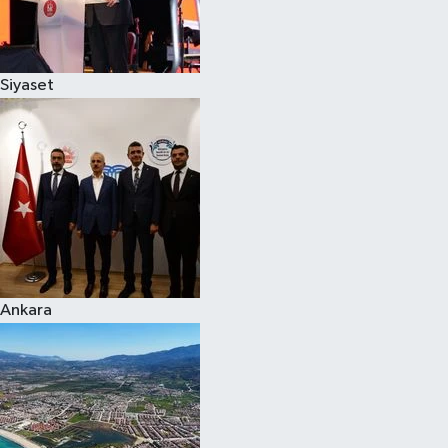
Spor
Siyaset
Burç Yorumları
Çocuk
Eğitim
Hava Durumu
Kadın
Ankara
Kim kimdir?
Kültür Sanat
Sağlık