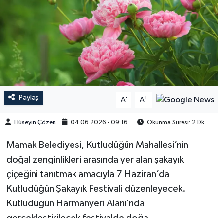
Paylaş
-
+
A
A
Hüseyin Çözen
04.06.2026 - 09:16
Okunma Süresi: 2 Dk
​​​​​​Mamak Belediyesi, Kutludüğün Mahallesi’nin
doğal zenginlikleri arasında yer alan şakayık
çiçeğini tanıtmak amacıyla 7 Haziran’da
Kutludüğün Şakayık Festivali düzenleyecek.
Kutludüğün Harmanyeri Alanı’nda