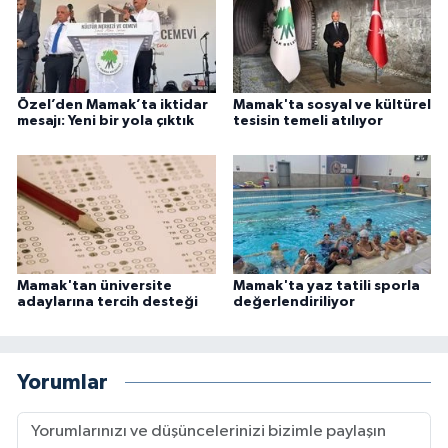
Özel’den Mamak’ta iktidar
Mamak'ta sosyal ve kültürel
mesajı: Yeni bir yola çıktık
tesisin temeli atılıyor
Mamak'tan üniversite
Mamak'ta yaz tatili sporla
adaylarına tercih desteği
değerlendiriliyor
Yorumlar