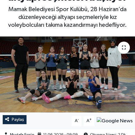
Mamak Belediyesi Spor Kulübü, 28 Haziran’da
düzenleyeceği altyapı seçmeleriyle kız
voleybolcuları takıma kazandırmayı hedefliyor.
Paylaş
-
+
A
A
Mustafa Ergün
11.06.2026 - 09:09
Okunma Süresi: 2 Dk