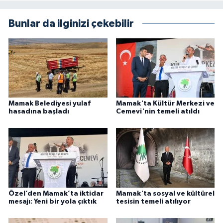
Bunlar da ilginizi çekebilir
Mamak Belediyesi yulaf
Mamak'ta Kültür Merkezi ve
hasadına başladı
Cemevi'nin temeli atıldı
Özel’den Mamak’ta iktidar
Mamak'ta sosyal ve kültürel
mesajı: Yeni bir yola çıktık
tesisin temeli atılıyor