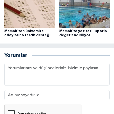
Mamak'tan üniversite
Mamak'ta yaz tatili sporla
adaylarına tercih desteği
değerlendiriliyor
Yorumlar