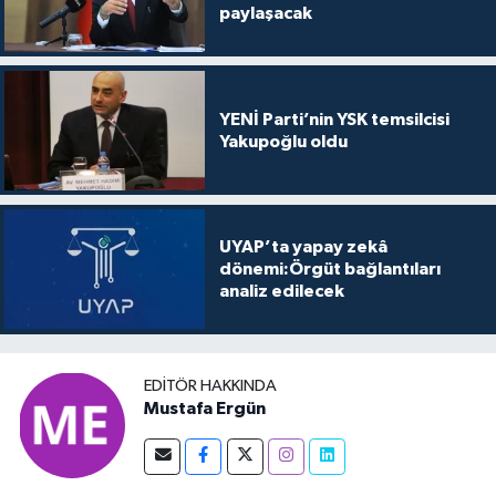
paylaşacak
YENİ Parti’nin YSK temsilcisi
Yakupoğlu oldu
UYAP’ta yapay zekâ
dönemi:Örgüt bağlantıları
analiz edilecek
EDITÖR HAKKINDA
Mustafa Ergün