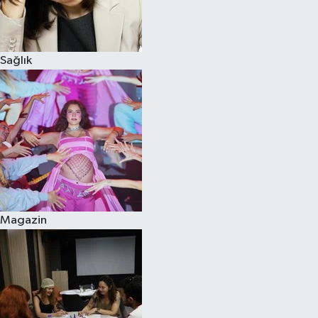
Spor
Sağlık
Burç Yorumları
Çocuk
Eğitim
Hava Durumu
Kadın
Magazin
Kim kimdir?
Kültür Sanat
Sağlık