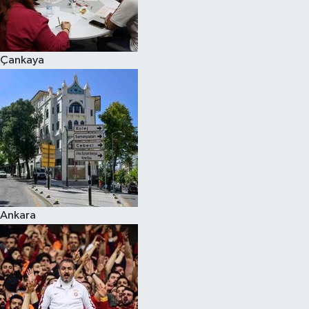
Siyaset
Çankaya
Teknoloji
Televizyon
Yaşam-Çevre
Ankara