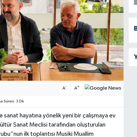
B
Y
-
+
A
A
 Süresi: 3 Dk
 ve sanat hayatına yönelik yeni bir çalışmaya ev
ültür Sanat Meclisi tarafından oluşturulan
Grubu”nun ilk toplantısı Musiki Muallim