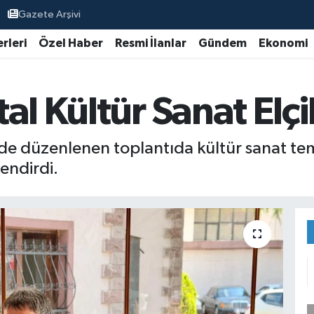
Gazete Arşivi
rleri
Özel Haber
Resmi İlanlar
Gündem
Ekonomi
al Kültür Sanat Elçi
 düzenlenen toplantıda kültür sanat temsilc
lendirdi.