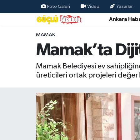
Foto Galeri
Video
Yazarlar
Ankara Habe
Özel Haber
MAMAK
Ankara Haberleri
Mamak’ta Dijit
Resmi İlanlar
Mamak Belediyesi ev sahipliğinde
Ekonomi
üreticileri ortak projeleri değer
Gündem
Asayiş
Dünya
Magazin