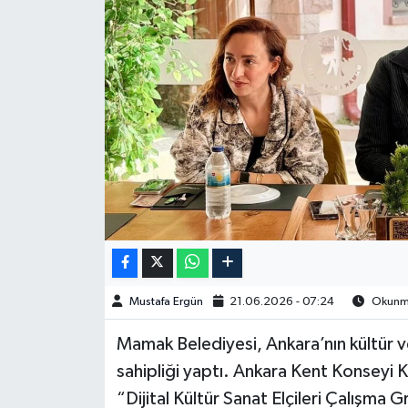
Spor
Burç Yorumları
Çocuk
Eğitim
Hava Durumu
Kadın
Mustafa Ergün
21.06.2026 - 07:24
Okunma
Kim kimdir?
​​​​​Mamak Belediyesi, Ankara’nın kültür
Kültür Sanat
sahipliği yaptı. Ankara Kent Konseyi K
“Dijital Kültür Sanat Elçileri Çalışma 
Sağlık