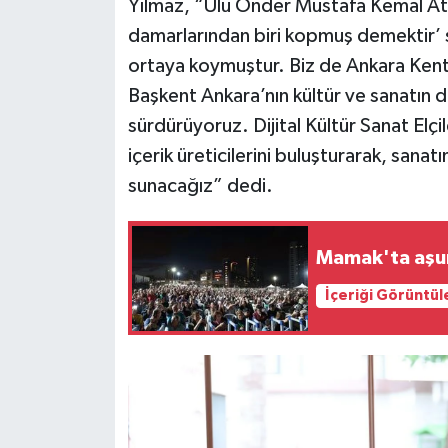
Yılmaz, “Ulu Önder Mustafa Kemal Atat
damarlarından biri kopmuş demektir’ s
ortaya koymuştur. Biz de Ankara Kent 
Başkent Ankara’nın kültür ve sanatın da
sürdürüyoruz. Dijital Kültür Sanat Elçil
içerik üreticilerini buluşturarak, sana
sunacağız” dedi.
Mamak'ta aşur
İçeriği Görüntül