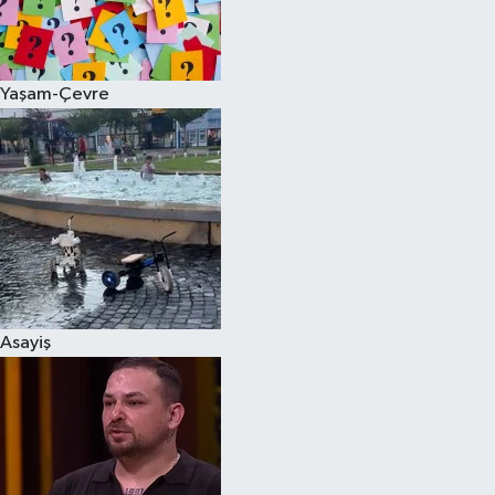
Spor
Yaşam-Çevre
Burç Yorumları
Çocuk
Eğitim
Hava Durumu
Kadın
Asayiş
Kim kimdir?
Kültür Sanat
Sağlık