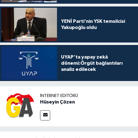
YENİ Parti’nin YSK temsilcisi
Yakupoğlu oldu
UYAP’ta yapay zekâ
dönemi:Örgüt bağlantıları
analiz edilecek
İNTERNET EDITÖRÜ
Hüseyin Çözen