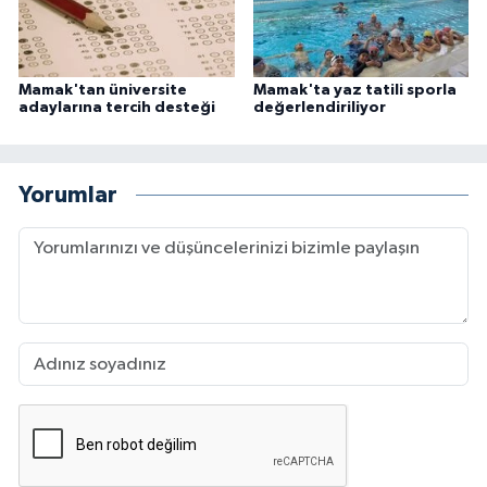
Mamak'tan üniversite
Mamak'ta yaz tatili sporla
adaylarına tercih desteği
değerlendiriliyor
Yorumlar