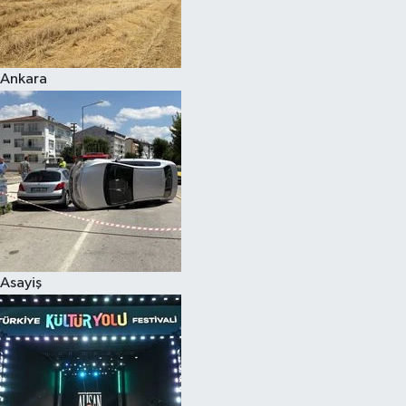
Siyaset
Ankara
Teknoloji
Televizyon
Yaşam-Çevre
Asayiş