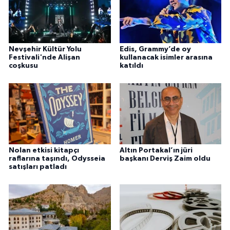
Nevşehir Kültür Yolu
Edis, Grammy’de oy
Festivali'nde Alişan
kullanacak isimler arasına
coşkusu
katıldı
Nolan etkisi kitapçı
Altın Portakal’ın jüri
raflarına taşındı, Odysseia
başkanı Derviş Zaim oldu
satışları patladı