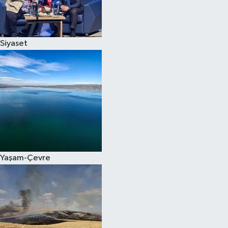
Spor
Siyaset
Burç Yorumları
Çocuk
Eğitim
Hava Durumu
Kadın
Yaşam-Çevre
Kim kimdir?
Kültür Sanat
Sağlık