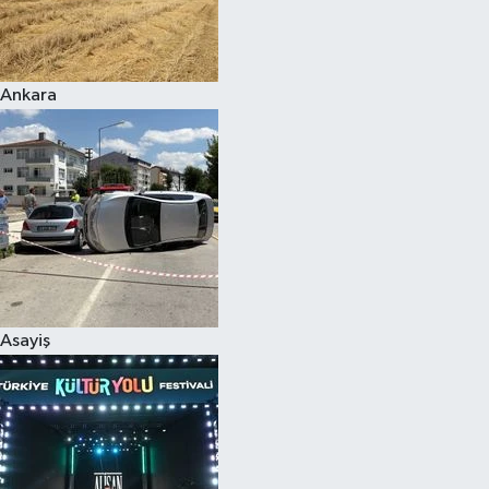
Siyaset
Ankara
Teknoloji
Televizyon
Yaşam-Çevre
Asayiş