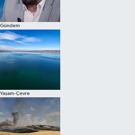
Spor
Gündem
Burç Yorumları
Çocuk
Eğitim
Hava Durumu
Kadın
Yaşam-Çevre
Kim kimdir?
Kültür Sanat
Sağlık