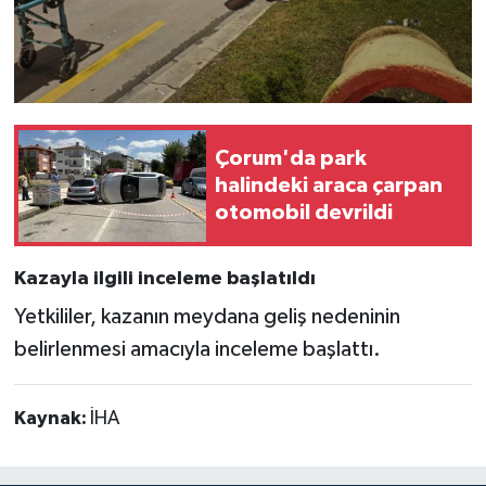
Çorum'da park
halindeki araca çarpan
otomobil devrildi
Kazayla ilgili inceleme başlatıldı
Yetkililer, kazanın meydana geliş nedeninin
belirlenmesi amacıyla inceleme başlattı.
Kaynak:
İHA