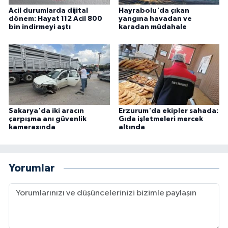
Acil durumlarda dijital
Hayrabolu'da çıkan
dönem: Hayat 112 Acil 800
yangına havadan ve
bin indirmeyi aştı
karadan müdahale
Sakarya'da iki aracın
Erzurum'da ekipler sahada:
çarpışma anı güvenlik
Gıda işletmeleri mercek
kamerasında
altında
Yorumlar