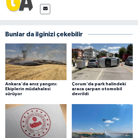
Bunlar da ilginizi çekebilir
Ankara'da anız yangını:
Çorum'da park halindeki
Ekiplerin müdahalesi
araca çarpan otomobil
sürüyor
devrildi