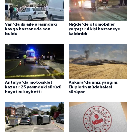
Van'da iki aile arasındaki
Niğde'de otomobiller
kavga hastanede son
çarpıştı: 4 kişi hastaneye
buldu
kaldırıldı
Antalya'da motosiklet
Ankara'da anız yangını:
kazası: 25 yaşındaki sürücü
Ekiplerin müdahalesi
hayatını kaybetti
sürüyor