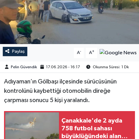
Paylaş
-
+
A
A
Pelin Güvendik
17.06.2026 - 16:17
Okunma Süresi: 1 Dk
Adıyaman’ın Gölbaşı ilçesinde sürücüsünün
kontrolünü kaybettiği otomobilin direğe
çarpması sonucu 5 kişi yaralandı.
Çanakkale'de 2 ayda
758 futbol sahası
büyüklüğündeki alan