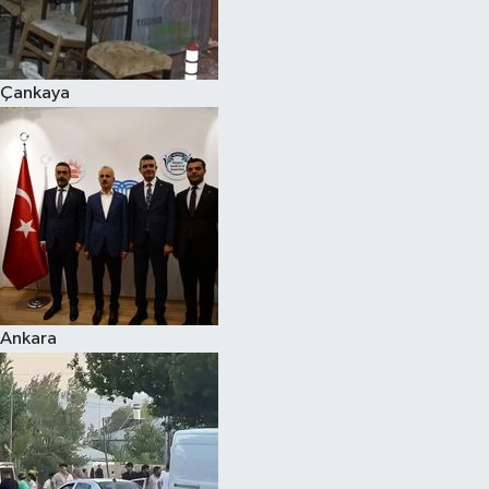
Spor
Çankaya
Burç Yorumları
Çocuk
Eğitim
Hava Durumu
Kadın
Ankara
Kim kimdir?
Kültür Sanat
Sağlık