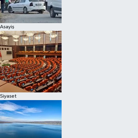
Siyaset
Asayiş
Teknoloji
Televizyon
Yaşam-Çevre
Siyaset