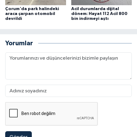
Çorum'da park halindeki
Acil durumlarda dijital
araca çarpan otomobil
dönem: Hayat 112 Acil 800
devrildi
bin indirmeyi aştı
Yorumlar