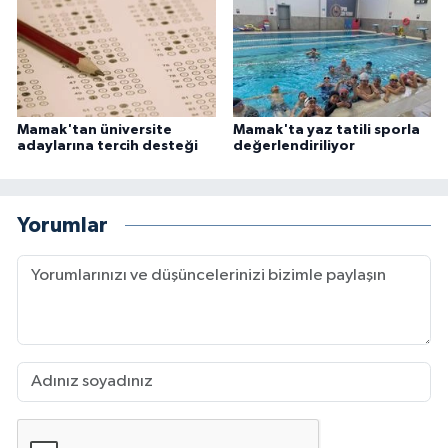
Mamak'tan üniversite
Mamak'ta yaz tatili sporla
adaylarına tercih desteği
değerlendiriliyor
Yorumlar