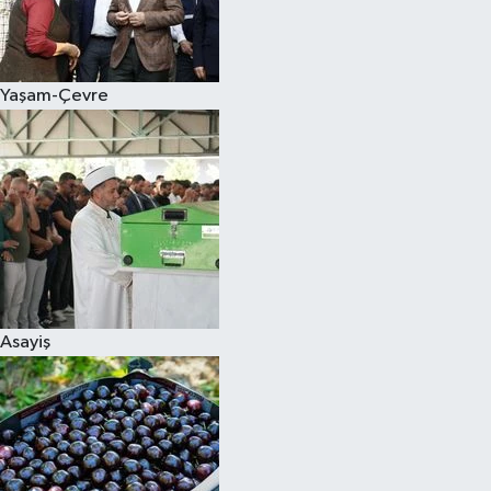
Siyaset
Yaşam-Çevre
Teknoloji
Televizyon
Yaşam-Çevre
Asayiş