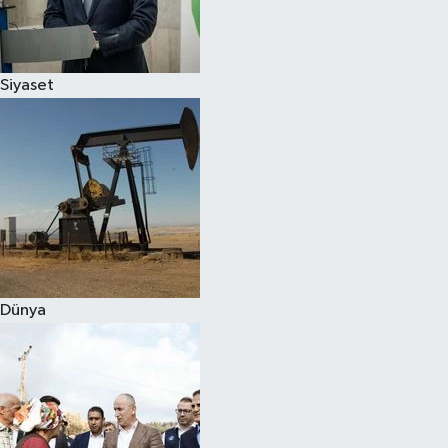
Spor
Siyaset
Burç Yorumları
Çocuk
Eğitim
Hava Durumu
Kadın
Dünya
Kim kimdir?
Kültür Sanat
Sağlık