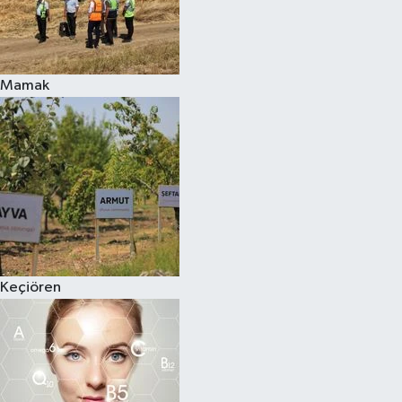
Mamak
Keçiören