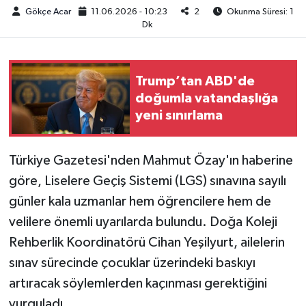
Gökçe Acar
11.06.2026 - 10:23
2
Okunma Süresi: 1
Dk
Trump’tan ABD'de
doğumla vatandaşlığa
yeni sınırlama
Türkiye Gazetesi'nden Mahmut Özay'ın haberine
göre, Liselere Geçiş Sistemi (LGS) sınavına sayılı
günler kala uzmanlar hem öğrencilere hem de
velilere önemli uyarılarda bulundu. Doğa Koleji
Rehberlik Koordinatörü Cihan Yeşilyurt, ailelerin
sınav sürecinde çocuklar üzerindeki baskıyı
artıracak söylemlerden kaçınması gerektiğini
vurguladı.