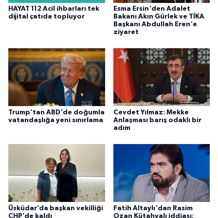
HAYAT 112 Acil ihbarları tek
Esma Ersin'den Adalet
dijital çatıda topluyor
Bakanı Akın Gürlek ve TİKA
Başkanı Abdullah Eren'e
ziyaret
Trump’tan ABD'de doğumla
Cevdet Yılmaz: Mekke
vatandaşlığa yeni sınırlama
Anlaşması barış odaklı bir
adım
Üsküdar’da başkan vekilliği
Fatih Altaylı'dan Rasim
CHP’de kaldı
Ozan Kütahyalı iddiası: