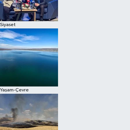
Spor
Siyaset
Burç Yorumları
Çocuk
Eğitim
Hava Durumu
Kadın
Yaşam-Çevre
Kim kimdir?
Kültür Sanat
Sağlık