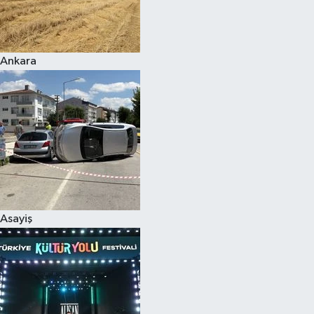
Siyaset
Ankara
Teknoloji
Televizyon
Yaşam-Çevre
Asayiş