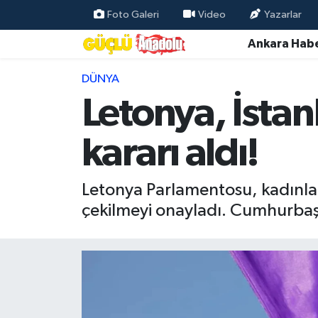
Foto Galeri
Video
Yazarlar
Ankara Habe
Özel Haber
DÜNYA
Ankara Haberleri
Letonya, İsta
Resmi İlanlar
kararı aldı!
Ekonomi
Letonya Parlamentosu, kadınla
Gündem
çekilmeyi onayladı. Cumhurbaşk
Asayiş
Dünya
Magazin