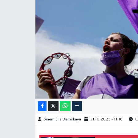
Spor
Burç Yorumları
Çocuk
Eğitim
Hava Durumu
Kadın
Kim kimdir?
Sinem Sıla Demirkaya
31.10.2025 - 11:16
O
Kültür Sanat
Sağlık