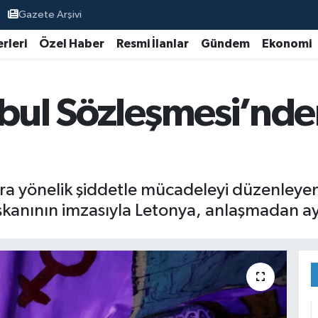
Gazete Arşivi
rleri
Özel Haber
Resmi İlanlar
Gündem
Ekonomi
nbul Sözleşmesi’nde
ra yönelik şiddetle mücadeleyi düzenleye
anının imzasıyla Letonya, anlaşmadan ayrı