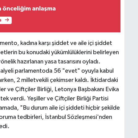
a önceliğim anlaşma
e
ento, kadına karşı şiddet ve aile içi şiddet
etlerin bu konudaki yükümlülüklerini belirleyen
elik hazırlanan yasa tasarısını oyladı.
alyeli parlamentoda 56 "evet" oyuyla kabul
nırken, 2 milletvekili çekimser kaldı. İktidardaki
ler ve Çiftçiler Birliği, Letonya Başbakanı Evika
 verdi. Yeşiller ve Çiftçiler Birliği Partisi
lamada, "Bu durum aile içi şiddeti hiçbir şekilde
 koruma tedbirleri, İstanbul Sözleşmesi'nden
edi.