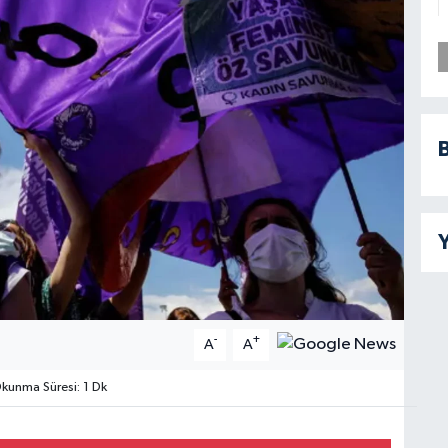
B
Y
-
+
A
A
kunma Süresi: 1 Dk