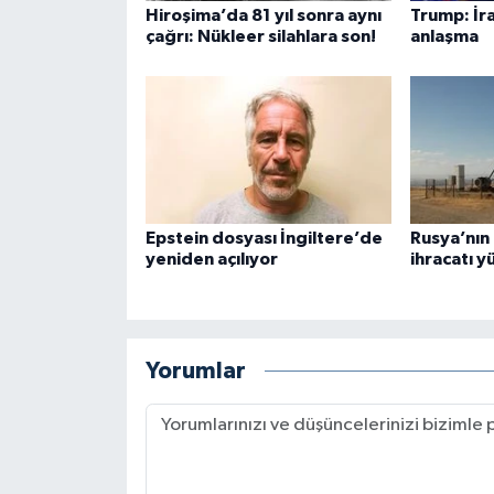
Hiroşima’da 81 yıl sonra aynı
Trump: İr
çağrı: Nükleer silahlara son!
anlaşma
Epstein dosyası İngiltere’de
Rusya’nın
yeniden açılıyor
ihracatı 
Yorumlar