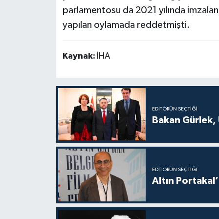
parlamentosu da 2021 yılında imzalan
yapılan oylamada reddetmişti.
Kaynak:
İHA
EDITÖRÜN SEÇTIĞI
Bakan Gürlek, 
EDITÖRÜN SEÇTIĞI
Altın Portakal’