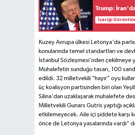
Trump: İran'd
Siyaset
İçeriği Görüntül
Teknoloji
Kuzey Avrupa ülkesi Letonya'da parlam
Televizyon
konularında temel standartları ve devl
İstanbul Sözleşmesi'nden çekilmeye yön
Yaşam-Çevre
Muhalefetin sunduğu tasarı, 100 sand
edildi. 32 milletvekili "hayır" oyu kulla
üç koalisyon partisinden biri olan Yeşil
Silina'dan uzaklaşarak muhalefete destek
Milletvekili Gunars Gutris yaptığı açık
etkilemeyecek. Aile içi şiddete karşı
önce de Letonya yasalarında vardı" d