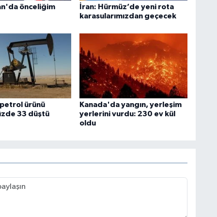
an'da önceliğim
İran: Hürmüz’de yeni rota
karasularımızdan geçecek
 petrol ürünü
Kanada'da yangın, yerleşim
yüzde 33 düştü
yerlerini vurdu: 230 ev kül
oldu