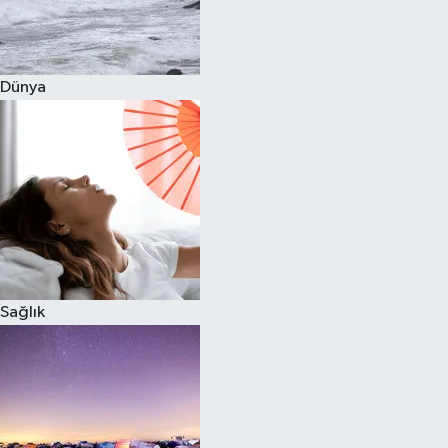
Siyaset
Dünya
Teknoloji
Televizyon
Yaşam-Çevre
Sağlık