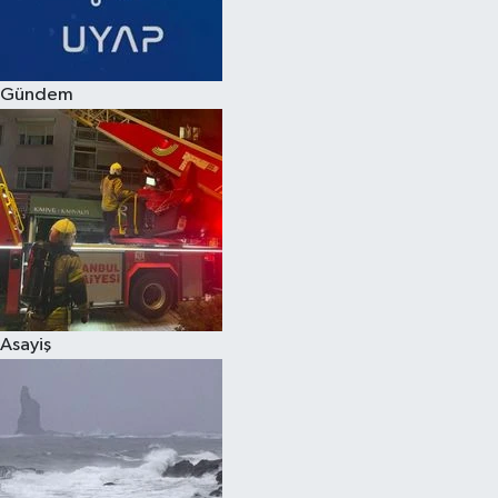
Spor
Gündem
Burç Yorumları
Çocuk
Eğitim
Hava Durumu
Kadın
Asayiş
Kim kimdir?
Kültür Sanat
Sağlık