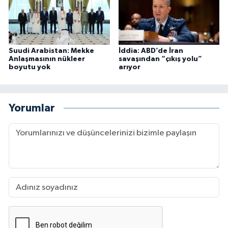
Suudi Arabistan: Mekke
İddia: ABD’de İran
Anlaşmasının nükleer
savaşından “çıkış yolu”
boyutu yok
arıyor
Yorumlar