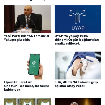
YENİ Parti’nin YSK temsilcisi
UYAP’ta yapay zekâ
Yakupoğlu oldu
dönemi:Örgüt bağlantıları
analiz edilecek
OpenAI, ücretsiz
FDA, ilk mRNA tabanlı grip
ChatGPT’de mesaj kotasını
aşısına onay verdi
kaldırıyor