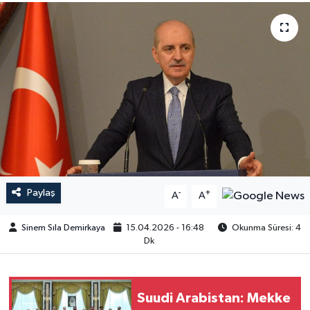
Paylaş
-
+
A
A
Sinem Sıla Demirkaya
15.04.2026 - 16:48
Okunma Süresi: 4
Dk
Suudi Arabistan: Mekke