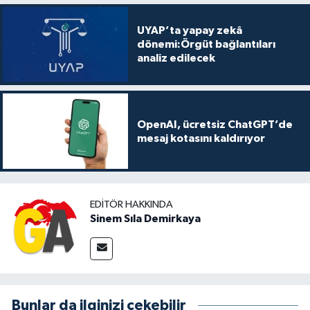
UYAP’ta yapay zekâ
dönemi:Örgüt bağlantıları
analiz edilecek
OpenAI, ücretsiz ChatGPT’de
mesaj kotasını kaldırıyor
EDITÖR HAKKINDA
Sinem Sıla Demirkaya
Bunlar da ilginizi çekebilir