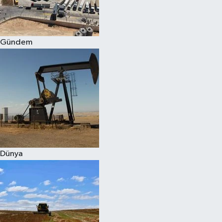
Spor
Gündem
Burç Yorumları
Çocuk
Eğitim
Hava Durumu
Kadın
Dünya
Kim kimdir?
Kültür Sanat
Sağlık