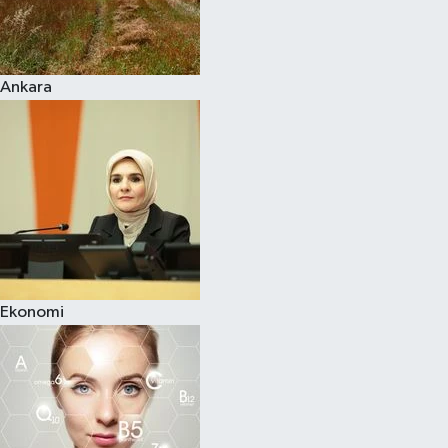
Siyaset
Ankara
Teknoloji
Televizyon
Yaşam-Çevre
Ekonomi