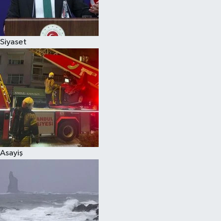
Spor
Siyaset
Burç Yorumları
Çocuk
Eğitim
Hava Durumu
Kadın
Asayiş
Kim kimdir?
Kültür Sanat
Sağlık