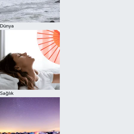
Siyaset
Dünya
Teknoloji
Televizyon
Yaşam-Çevre
Sağlık