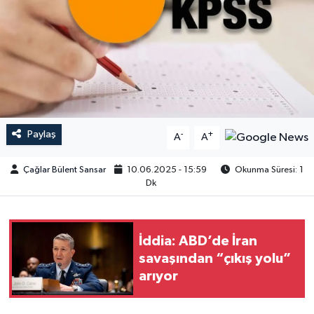
Paylaş
-
+
A
A
Çağlar Bülent Sansar
10.06.2025 - 15:59
Okunma Süresi: 1
Dk
İddia: ABD’de İran
savaşından “çıkış yolu”
arıyor