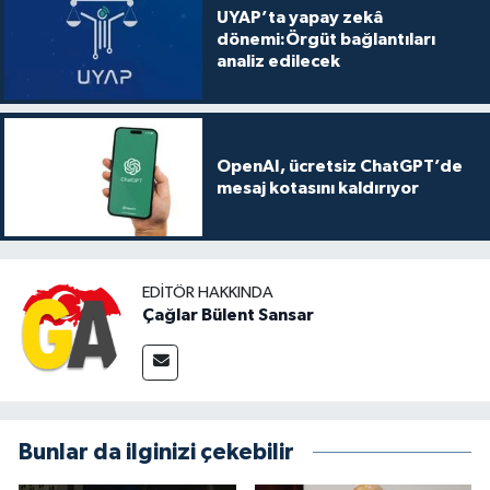
UYAP’ta yapay zekâ
dönemi:Örgüt bağlantıları
analiz edilecek
OpenAI, ücretsiz ChatGPT’de
mesaj kotasını kaldırıyor
EDITÖR HAKKINDA
Çağlar Bülent Sansar
Bunlar da ilginizi çekebilir