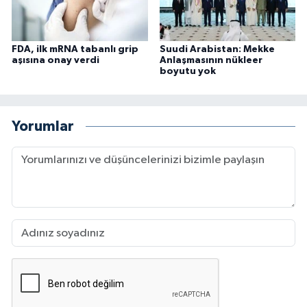
FDA, ilk mRNA tabanlı grip
Suudi Arabistan: Mekke
aşısına onay verdi
Anlaşmasının nükleer
boyutu yok
Yorumlar