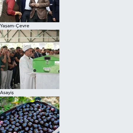
Siyaset
Yaşam-Çevre
Teknoloji
Televizyon
Yaşam-Çevre
Asayiş