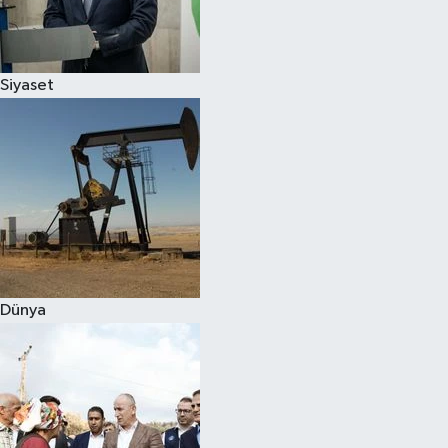
Spor
Siyaset
Burç Yorumları
Çocuk
Eğitim
Hava Durumu
Kadın
Dünya
Kim kimdir?
Kültür Sanat
Sağlık