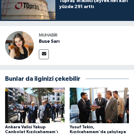
Tüpraş’ın ikinci çeyrek net kârı
yüzde 291 arttı
MUHABIR
Buse Sarı
Bunlar da ilginizi çekebilir
Ankara Valisi Yakup
Yusuf Tekin,
Canbolat Kızılcahamam'ı
Kızılcahamam'da çalıştaya