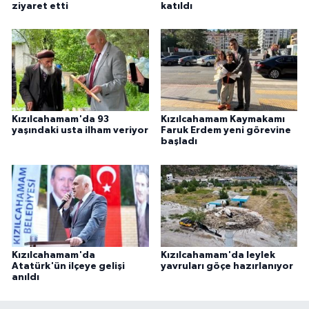
ziyaret etti
katıldı
Kızılcahamam'da 93
Kızılcahamam Kaymakamı
yaşındaki usta ilham veriyor
Faruk Erdem yeni görevine
başladı
Kızılcahamam'da
Kızılcahamam'da leylek
Atatürk'ün ilçeye gelişi
yavruları göçe hazırlanıyor
anıldı