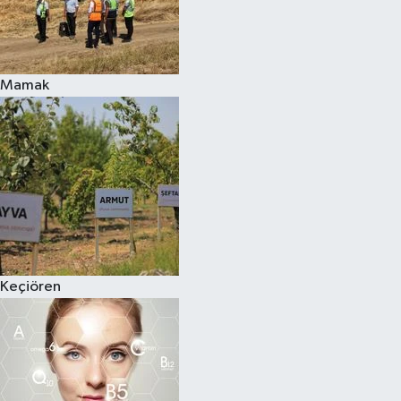
Mamak
Keçiören