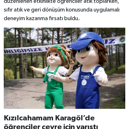
düzenlenen etkinlikte öğrenciler atık toplarken,
sıfır atık ve geri dönüşüm konusunda uygulamalı
deneyim kazanma fırsatı buldu.
Kızılcahamam Karagöl’de
öğrenciler çevre için yarıştı