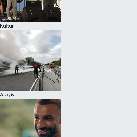
Spor
Kültür
Burç Yorumları
Çocuk
Eğitim
Hava Durumu
Kadın
Asayiş
Kim kimdir?
Kültür Sanat
Sağlık