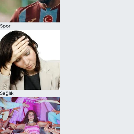
Siyaset
Spor
Teknoloji
Televizyon
Yaşam-Çevre
Sağlık