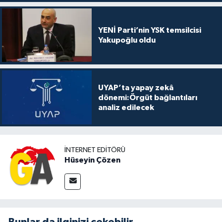
YENİ Parti’nin YSK temsilcisi
Yakupoğlu oldu
UYAP’ta yapay zekâ
dönemi:Örgüt bağlantıları
analiz edilecek
İNTERNET EDITÖRÜ
Hüseyin Çözen