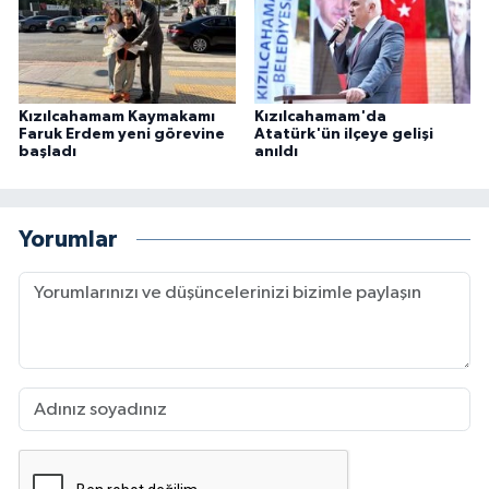
Kızılcahamam Kaymakamı
Kızılcahamam'da
Faruk Erdem yeni görevine
Atatürk'ün ilçeye gelişi
başladı
anıldı
Yorumlar