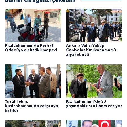
Bunlar da ilginizi çekebilir
Kızılcahamam'da Ferhat
Ankara Valisi Yakup
Odacı'ya elektrikli moped
Canbolat Kızılcahamam'ı
ziyaret etti
Yusuf Tekin,
Kızılcahamam'da 93
Kızılcahamam'da çalıştaya
yaşındaki usta ilham veriyor
katıldı