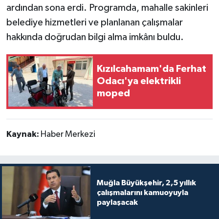
ardından sona erdi. Programda, mahalle sakinleri
belediye hizmetleri ve planlanan çalışmalar
hakkında doğrudan bilgi alma imkânı buldu.
Kızılcahamam'da Ferhat
Odacı'ya elektrikli
moped
Kaynak:
Haber Merkezi
Muğla Büyükşehir, 2,5 yıllık
çalışmalarını kamuoyuyla
paylaşacak