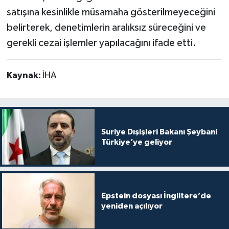
satışına kesinlikle müsamaha gösterilmeyeceğini
belirterek, denetimlerin aralıksız süreceğini ve
gerekli cezai işlemler yapılacağını ifade etti.
Kaynak:
İHA
Suriye Dışişleri Bakanı Şeybani
Türkiye’ye geliyor
Epstein dosyası İngiltere’de
yeniden açılıyor