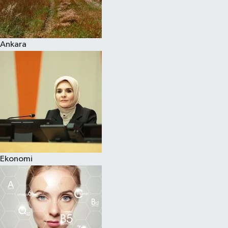
Siyaset
Ankara
Teknoloji
Televizyon
Yaşam-Çevre
Ekonomi