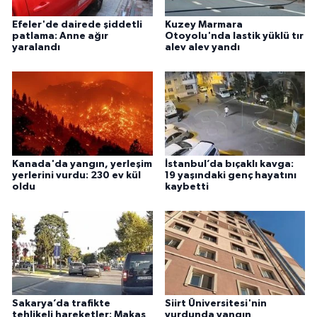
Efeler'de dairede şiddetli
Kuzey Marmara
patlama: Anne ağır
Otoyolu'nda lastik yüklü tır
yaralandı
alev alev yandı
Kanada'da yangın, yerleşim
İstanbul’da bıçaklı kavga:
yerlerini vurdu: 230 ev kül
19 yaşındaki genç hayatını
oldu
kaybetti
Sakarya’da trafikte
Siirt Üniversitesi'nin
tehlikeli hareketler: Makas
yurdunda yangın