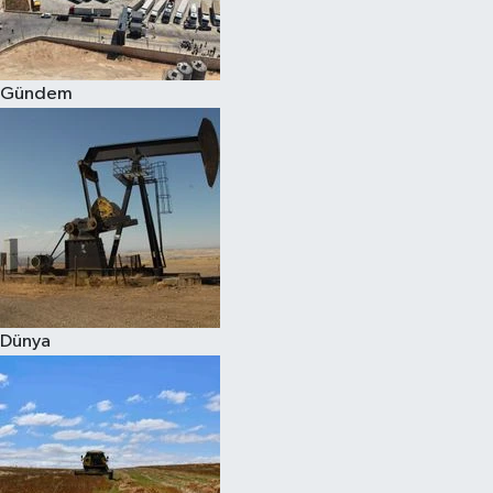
Spor
Gündem
Burç Yorumları
Çocuk
Eğitim
Hava Durumu
Kadın
Dünya
Kim kimdir?
Kültür Sanat
Sağlık