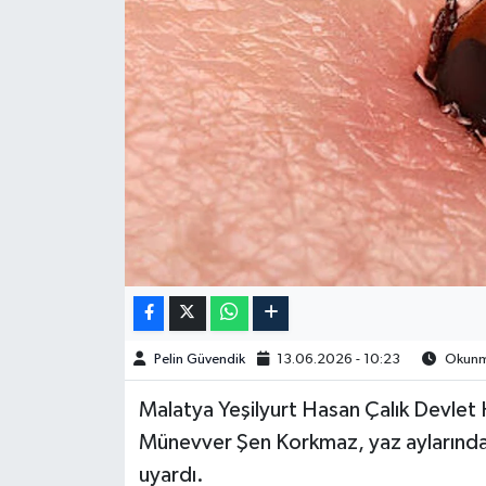
Spor
Burç Yorumları
Çocuk
Eğitim
Hava Durumu
Kadın
Pelin Güvendik
13.06.2026 - 10:23
Okunma
Kim kimdir?
Malatya Yeşilyurt Hasan Çalık Devlet 
Kültür Sanat
Münevver Şen Korkmaz, yaz aylarında a
uyardı.
Sağlık