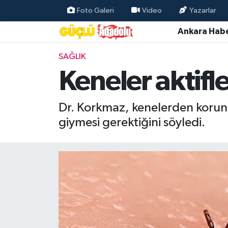
Foto Galeri
Video
Yazarlar
Ankara Habe
Özel Haber
SAĞLIK
Ankara Haberleri
Keneler aktifl
Resmi İlanlar
Dr. Korkmaz, kenelerden korunma
Ekonomi
giymesi gerektiğini söyledi.
Gündem
Asayiş
Dünya
Magazin