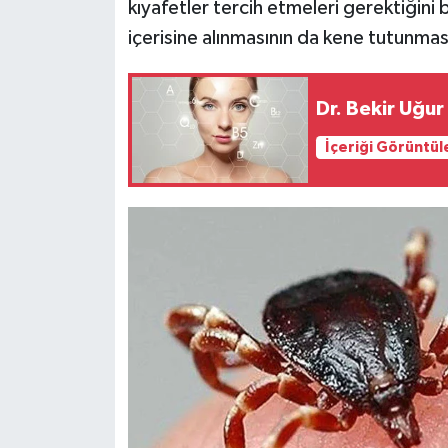
kıyafetler tercih etmeleri gerektiğini
içerisine alınmasının da kene tutunması
Dr. Bekir Uğur
İçeriği Görüntül