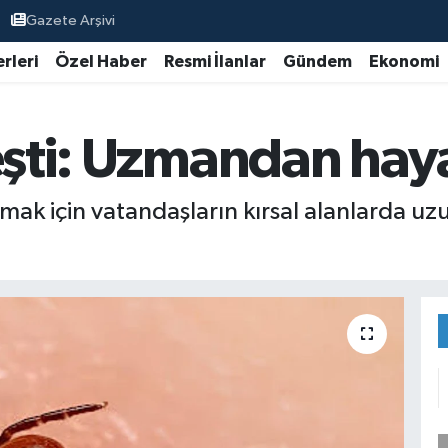
Gazete Arşivi
rleri
Özel Haber
Resmi İlanlar
Gündem
Ekonomi
eşti: Uzmandan haya
k için vatandaşların kırsal alanlarda uzun 