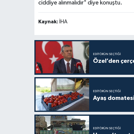
ciddiye alınmalıdır" diye konuştu.
Kaynak:
İHA
EDITÖRÜN SEÇTIĞI
Özel’den çerçe
EDITÖRÜN SEÇTIĞI
Ayaş domatesi
EDITÖRÜN SEÇTIĞI