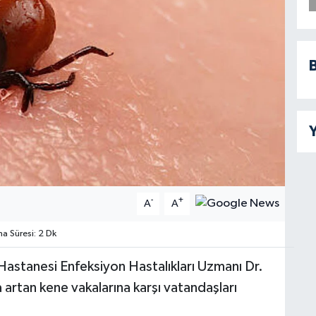
B
Y
-
+
A
A
 Süresi: 2 Dk
Hastanesi Enfeksiyon Hastalıkları Uzmanı Dr.
rtan kene vakalarına karşı vatandaşları