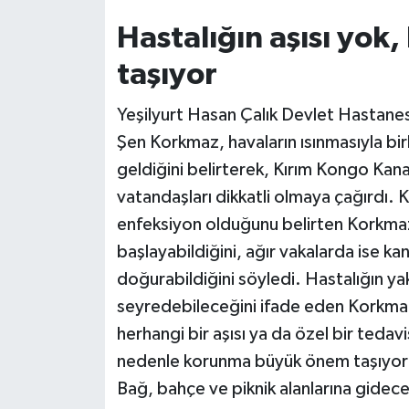
Hastalığın aşısı yo
Siyaset
taşıyor
Teknoloji
Yeşilyurt Hasan Çalık Devlet Hastanes
Televizyon
Şen Korkmaz, havaların ısınmasıyla birl
geldiğini belirterek, Kırım Kongo Kana
Yaşam-Çevre
vatandaşları dikkatli olmaya çağırdı. K
enfeksiyon olduğunu belirten Korkmaz, h
başlayabildiğini, ağır vakalarda ise k
doğurabildiğini söyledi. Hastalığın y
seyredebileceğini ifade eden Korkmaz,
herhangi bir aşısı ya da özel bir tedav
nedenle korunma büyük önem taşıyor
Bağ, bahçe ve piknik alanlarına gidecek