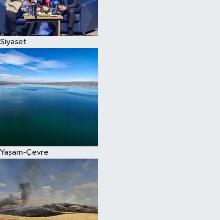
Spor
Siyaset
Burç Yorumları
Çocuk
Eğitim
Hava Durumu
Kadın
Yaşam-Çevre
Kim kimdir?
Kültür Sanat
Sağlık