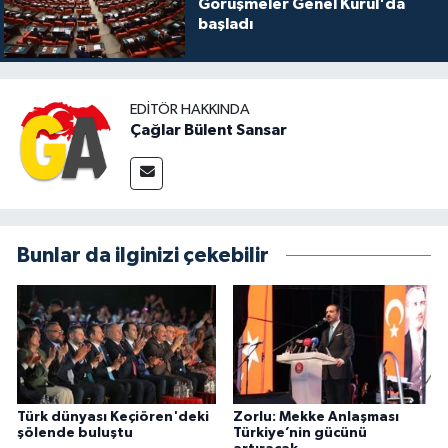
Görüşmeler Genel Kurul'da
başladı
EDITÖR HAKKINDA
Çağlar Bülent Sansar
Bunlar da ilginizi çekebilir
Türk dünyası Keçiören'deki
Zorlu: Mekke Anlaşması
şölende buluştu
Türkiye’nin gücünü