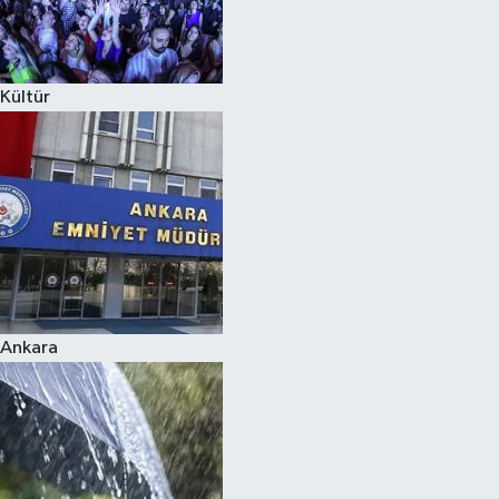
Siyaset
Kültür
Teknoloji
Televizyon
Yaşam-Çevre
Ankara