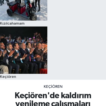
Kızılcahamam
Keçiören
KEÇIÖREN
Keçiören'de kaldırım
yenileme çalışmaları