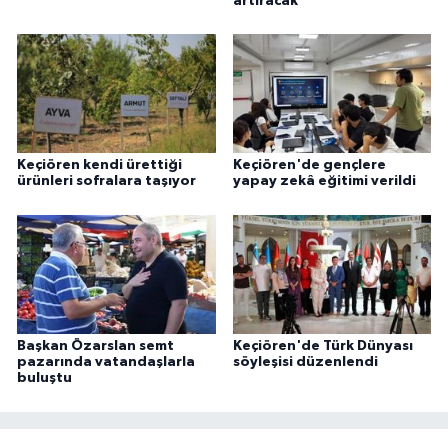
artıracak
Keçiören kendi ürettiği
Keçiören'de gençlere
ürünleri sofralara taşıyor
yapay zekâ eğitimi verildi
Başkan Özarslan semt
Keçiören'de Türk Dünyası
pazarında vatandaşlarla
söyleşisi düzenlendi
buluştu