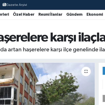
Gazete Arşivi
rleri
Özel Haber
Resmi İlanlar
Gündem
Ekonomi
şerelere karşı ilaç
da artan haşerelere karşı ilçe genelinde il