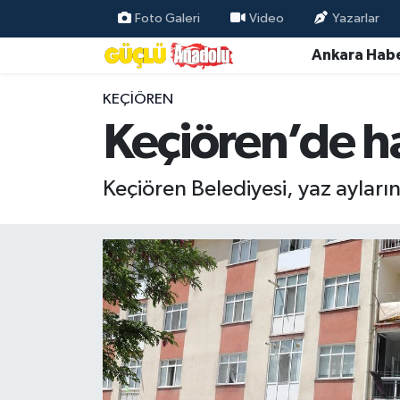
Foto Galeri
Video
Yazarlar
Ankara Habe
Özel Haber
KEÇIÖREN
Ankara Haberleri
Keçiören’de ha
Resmi İlanlar
Keçiören Belediyesi, yaz ayların
Ekonomi
Gündem
Asayiş
Dünya
Magazin