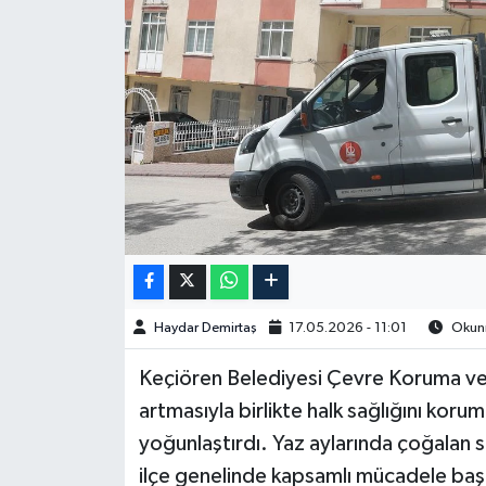
Spor
Burç Yorumları
Çocuk
Eğitim
Hava Durumu
Kadın
Haydar Demirtaş
17.05.2026 - 11:01
Okunm
Kim kimdir?
​​​​​​Keçiören Belediyesi Çevre Koruma v
artmasıyla birlikte halk sağlığını korum
Kültür Sanat
yoğunlaştırdı. Yaz aylarında çoğalan s
ilçe genelinde kapsamlı mücadele başl
Sağlık