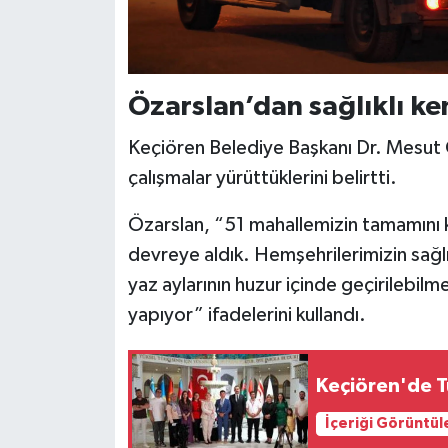
Özarslan’dan sağlıklı ke
Keçiören Belediye Başkanı Dr. Mesut Ö
çalışmalar yürüttüklerini belirtti.
Özarslan, “51 mahallemizin tamamını 
devreye aldık. Hemşehrilerimizin sağl
yaz aylarının huzur içinde geçirilebil
yapıyor” ifadelerini kullandı.
Keçiören'de T
İçeriği Görüntül