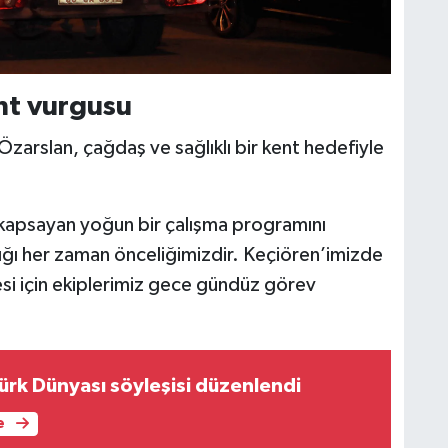
nt vurgusu
zarslan, çağdaş ve sağlıklı bir kent hedefiyle
kapsayan yoğun bir çalışma programını
ığı her zaman önceliğimizdir. Keçiören’imizde
mesi için ekiplerimiz gece gündüz görev
ürk Dünyası söyleşisi düzenlendi
e