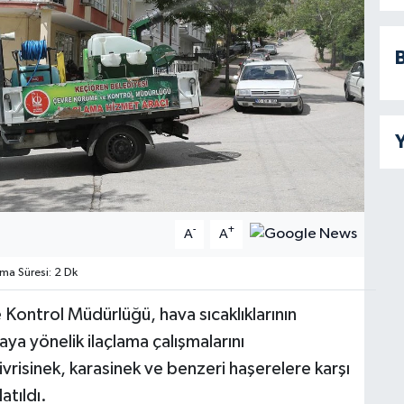
B
Y
-
+
A
A
a Süresi: 2 Dk
e Kontrol Müdürlüğü, hava sıcaklıklarının
aya yönelik ilaçlama çalışmalarını
ivrisinek, karasinek ve benzeri haşerelere karşı
atıldı.