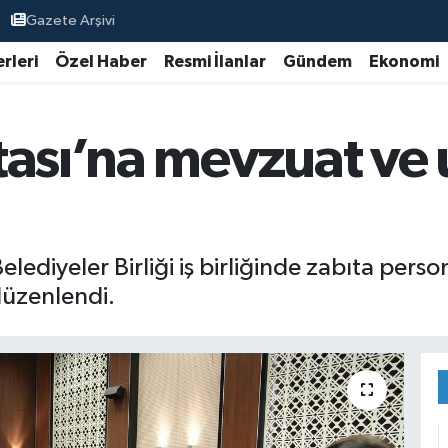
Gazete Arşivi
rleri
Özel Haber
Resmi İlanlar
Gündem
Ekonomi
tası’na mevzuat ve
elediyeler Birliği iş birliğinde zabıta pers
üzenlendi.