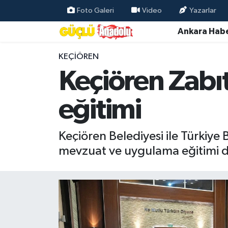
Foto Galeri
Video
Yazarlar
Ankara Habe
Özel Haber
KEÇIÖREN
Ankara Haberleri
Keçiören Zabı
Resmi İlanlar
eğitimi
Ekonomi
Keçiören Belediyesi ile Türkiye B
Gündem
mevzuat ve uygulama eğitimi d
Asayiş
Dünya
Magazin