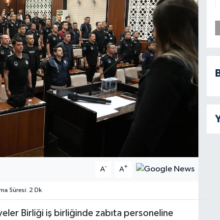
B
Y
-
+
A
A
a Süresi: 2 Dk
diyeler Birliği iş birliğinde zabıta personeline