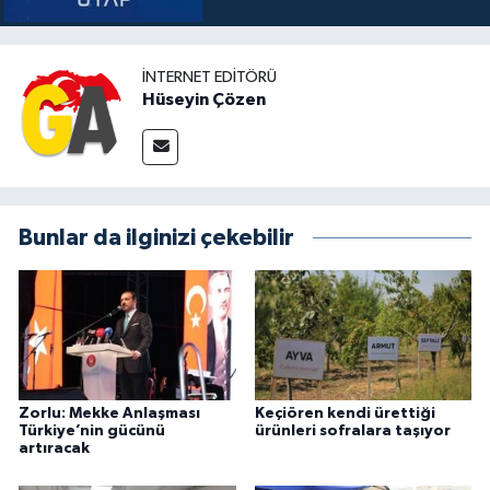
İNTERNET EDITÖRÜ
Hüseyin Çözen
Bunlar da ilginizi çekebilir
Zorlu: Mekke Anlaşması
Keçiören kendi ürettiği
Türkiye’nin gücünü
ürünleri sofralara taşıyor
artıracak