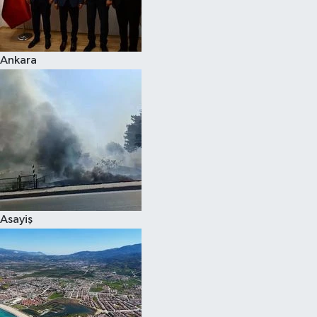
Spor
Ankara
Burç Yorumları
Çocuk
Eğitim
Hava Durumu
Kadın
Asayiş
Kim kimdir?
Kültür Sanat
Sağlık