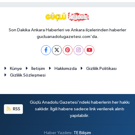
Son Dakika Ankara Haberleri ve Ankara ilçelerinden haberler
gucluanadolugazetesi.com'da.
Künye
İletişim
Hakkımızda
Gizlilik Politikası
Gizlilik Sözleşmesi
Güçlü Anadolu Gazetesi'ndeki haberlerin her hakkı
RSS
saklıdır. İlgili habere sadece link verilerek alıntı
yapılabilir.
Haber Yazılımı:
TE Bilişim