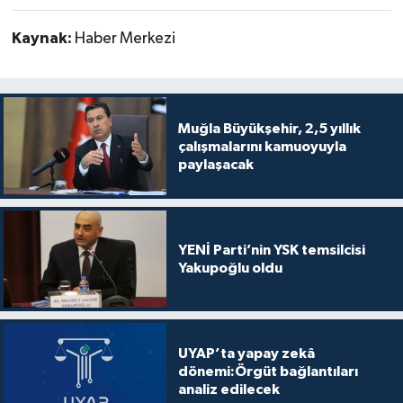
Kaynak:
Haber Merkezi
Muğla Büyükşehir, 2,5 yıllık
çalışmalarını kamuoyuyla
paylaşacak
YENİ Parti’nin YSK temsilcisi
Yakupoğlu oldu
UYAP’ta yapay zekâ
dönemi:Örgüt bağlantıları
analiz edilecek