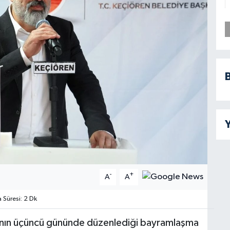
B
Y
-
+
A
A
Süresi: 2 Dk
’nın üçüncü gününde düzenlediği bayramlaşma