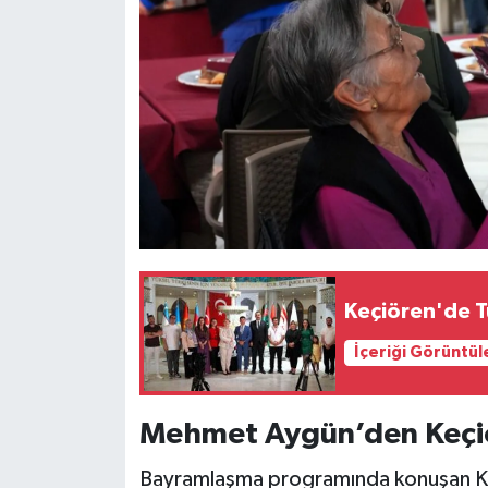
Keçiören'de T
İçeriği Görüntül
Mehmet Aygün’den Keçi
Bayramlaşma programında konuşan Ke