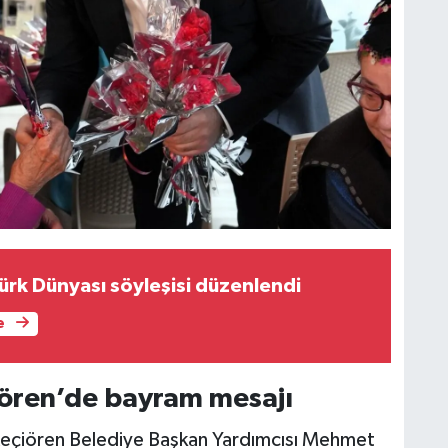
ürk Dünyası söyleşisi düzenlendi
e
ören’de bayram mesajı
çiören Belediye Başkan Yardımcısı Mehmet