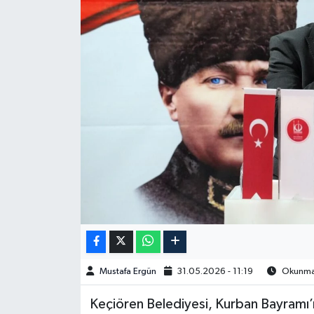
Spor
Burç Yorumları
Çocuk
Eğitim
Hava Durumu
Kadın
Kim kimdir?
Mustafa Ergün
31.05.2026 - 11:19
Okunma 
Kültür Sanat
Keçiören Belediyesi, Kurban Bayramı
Sağlık