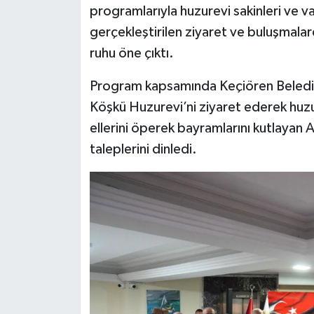
programlarıyla huzurevi sakinleri ve v
gerçekleştirilen ziyaret ve buluşmalar
Siyaset
ruhu öne çıktı.
Teknoloji
Program kapsamında Keçiören Beledi
Televizyon
Köşkü Huzurevi’ni ziyaret ederek huzur
ellerini öperek bayramlarını kutlayan 
Yaşam-Çevre
taleplerini dinledi.