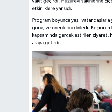
vakit geçirdi. Huzurevi sakinlerine ç
etkinliklere yansıdı.
Program boyunca yaşlı vatandaşlarla ya
görüş ve önerilerini dinledi. Keçiören 
kapsamında gerçekleştirilen ziyaret, hu
araya getirdi.