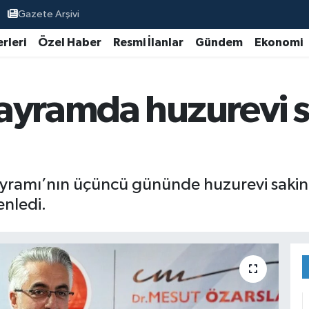
Gazete Arşivi
rleri
Özel Haber
Resmi İlanlar
Gündem
Ekonomi
ayramda huzurevi s
yramı’nın üçüncü gününde huzurevi sakinl
nledi.