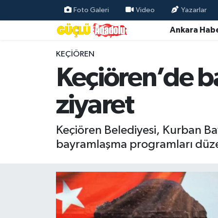
Foto Galeri
Video
Yazarlar
Ankara Habe
Özel Haber
KEÇIÖREN
Ankara Haberleri
Keçiören’de b
Resmi İlanlar
ziyaret
Ekonomi
Keçiören Belediyesi, Kurban Ba
Gündem
bayramlaşma programları düze
Asayiş
Dünya
Magazin