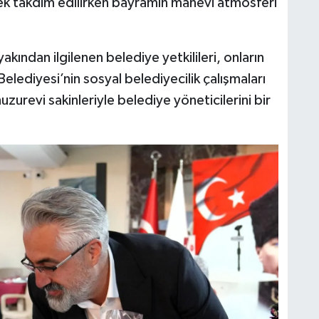
içek takdim edilirken bayramın manevi atmosferi
kından ilgilenen belediye yetkilileri, onların
Belediyesi’nin sosyal belediyecilik çalışmaları
zurevi sakinleriyle belediye yöneticilerini bir