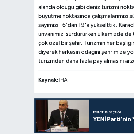
alanda olduğu gibi deniz turizmi nokta
büyütme noktasında çalışmalarımızı sür
sayımızı 16'dan 19'a yükselttik. Karad
unvanımızı sürdürürken ülkemizde de 6
çok özel bir şehir. Turizmin her başlığ
diyerek herkesin odağını şehrimize y
turizmden daha fazla pay almasını arzu
Kaynak:
İHA
EDITÖRÜN SEÇTIĞI
YENİ Parti’nin