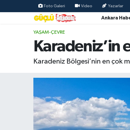
Foto Galeri
Video
Yazarlar
Ankara Habe
Özel Haber
YAŞAM-ÇEVRE
Ankara Haberleri
Karadeniz’in e
Resmi İlanlar
Karadeniz Bölgesi’nin en çok ma
Ekonomi
Gündem
Asayiş
Dünya
Magazin