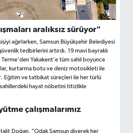
ışmaları aralıksız sürüyor"
 kişiyi ağırlarken, Samsun Büyükşehir Belediyesi
güvenlik tedbirlerini artırdı. 19 mavi bayraklı
. Terme'den Yakakent'e tüm sahil boyunca
ar, kurtarma botu ve deniz motosikleti ile
 Eğitim ve tatbikat süreçleri ile her türlü
hillerdeki hayat nöbetini titizlikle
üyütme çalışmalarımız
Halit Doğan, "Odak Samsun diyerek her