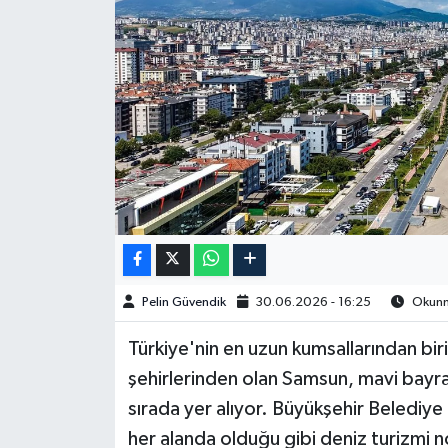
Spor
Burç Yorumları
Çocuk
Eğitim
Hava Durumu
Kadın
Pelin Güvendik
30.06.2026 - 16:25
Okunma
Kim kimdir?
Türkiye'nin en uzun kumsallarından bir
şehirlerinden olan Samsun, mavi bayraklı
Kültür Sanat
sırada yer alıyor. Büyükşehir Beledi
her alanda olduğu gibi deniz turizmi n
Sağlık