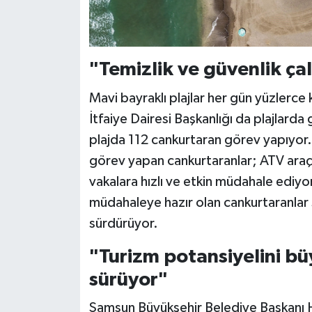
"Temizlik ve güvenlik çal
Mavi bayraklı plajlar her gün yüzlerce
İtfaiye Dairesi Başkanlığı da plajlarda 
plajda 112 cankurtaran görev yapıyor
görev yapan cankurtaranlar; ATV araçl
vakalara hızlı ve etkin müdahale ediyor.
müdahaleye hazır olan cankurtaranlar sa
sürdürüyor.
"Turizm potansiyelini b
sürüyor"
Samsun Büyükşehir Belediye Başkanı 