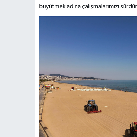
büyütmek adına çalışmalarımızı sürdü
Siyaset
Teknoloji
Televizyon
Yaşam-Çevre