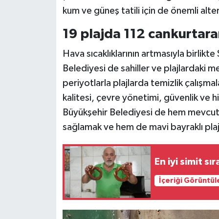
kum ve güneş tatili için de önemli alte
19 plajda 112 cankurtar
Hava sıcaklıklarının artmasıyla birlikt
Belediyesi de sahiller ve plajlardaki me
periyotlarla plajlarda temizlik çalışma
kalitesi, çevre yönetimi, güvenlik ve hiz
Büyükşehir Belediyesi de hem mevcut mav
sağlamak ve hem de mavi bayraklı plaj s
En iyi simit sı
İçeriği Görüntül