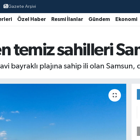
Gazete Arşivi
rleri
Özel Haber
Resmi İlanlar
Gündem
Ekonomi
n temiz sahilleri S
vi bayraklı plajına sahip ili olan Samsun, 