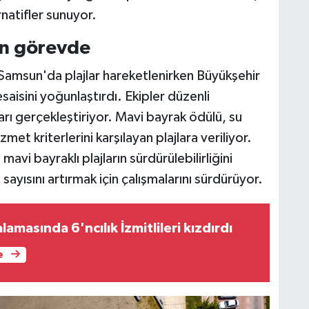
rnatifler sunuyor.
an görevde
e Samsun'da plajlar hareketlenirken Büyükşehir
saisini yoğunlaştırdı. Ekipler düzenli
ları gerçekleştiriyor. Mavi bayrak ödülü, su
met kriterlerini karşılayan plajlara veriliyor.
i bayraklı plajların sürdürülebilirliğini
ayısını artırmak için çalışmalarını sürdürüyor.
ralamasında 6'ncılık İzmitlileri kızdırdı
e