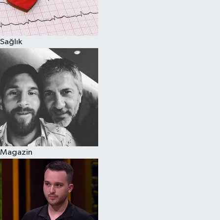
Spor
Sağlık
Burç Yorumları
Çocuk
Eğitim
Hava Durumu
Kadın
Magazin
Kim kimdir?
Kültür Sanat
Sağlık