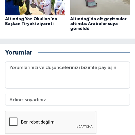
Altındağ Yaz Okulları'na
Altındağ’da alt geçit sular
Başkan Tiryaki ziyareti
altında: Arabalar suya
gömüldü
Yorumlar