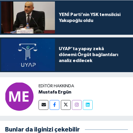
YENİ Parti’nin YSK temsilcisi
Yakupoğlu oldu
UYAP’ta yapay zekâ
dönemi:Örgüt bağlantıları
analiz edilecek
EDITÖR HAKKINDA
Mustafa Ergün
Bunlar da ilginizi çekebilir