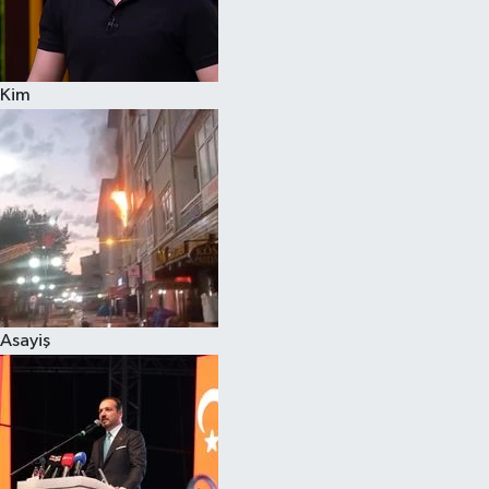
Siyaset
Kim
Teknoloji
Televizyon
Yaşam-Çevre
Asayiş