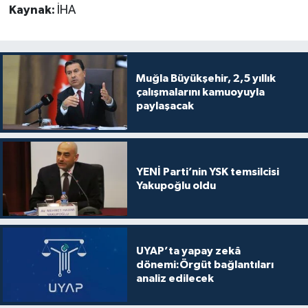
Kaynak:
İHA
Muğla Büyükşehir, 2,5 yıllık
çalışmalarını kamuoyuyla
paylaşacak
YENİ Parti’nin YSK temsilcisi
Yakupoğlu oldu
UYAP’ta yapay zekâ
dönemi:Örgüt bağlantıları
analiz edilecek