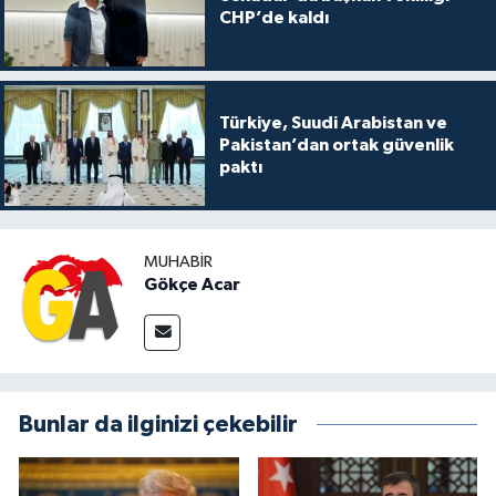
CHP’de kaldı
Türkiye, Suudi Arabistan ve
Pakistan’dan ortak güvenlik
paktı
MUHABIR
Gökçe Acar
Bunlar da ilginizi çekebilir