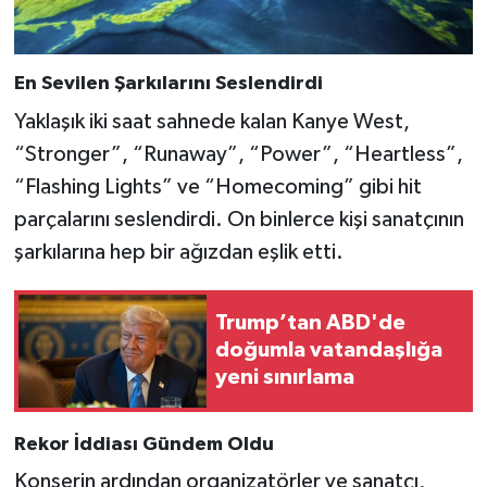
En Sevilen Şarkılarını Seslendirdi
Yaklaşık iki saat sahnede kalan Kanye West,
“Stronger”, “Runaway”, “Power”, “Heartless”,
“Flashing Lights” ve “Homecoming” gibi hit
parçalarını seslendirdi. On binlerce kişi sanatçının
şarkılarına hep bir ağızdan eşlik etti.
Trump’tan ABD'de
doğumla vatandaşlığa
yeni sınırlama
Rekor İddiası Gündem Oldu
Konserin ardından organizatörler ve sanatçı,