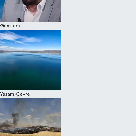
Spor
Gündem
Burç Yorumları
Çocuk
Eğitim
Hava Durumu
Kadın
Yaşam-Çevre
Kim kimdir?
Kültür Sanat
Sağlık