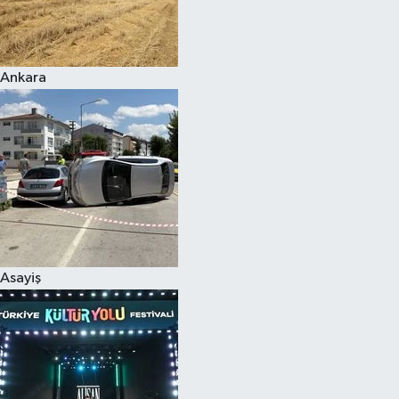
Siyaset
Ankara
Teknoloji
Televizyon
Yaşam-Çevre
Asayiş