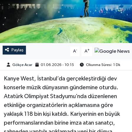
Paylaş
-
+
A
A
Gökçe Acar
01.06.2026 - 10:15
Okunma Süresi: 1 Dk
Kanye West, İstanbul’da gerçekleştirdiği dev
konserle müzik dünyasının gündemine oturdu.
Atatürk Olimpiyat Stadyumu’nda düzenlenen
etkinliğe organizatörlerin açıklamasına göre
yaklaşık 118 bin kişi katıldı. Kariyerinin en büyük
performanslarından birine imza atan sanatçı,
sahneden yaptığı açıklamada yeni bir dünya