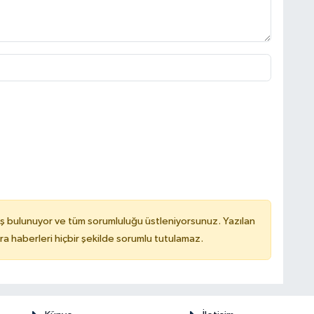
ş bulunuyor ve tüm sorumluluğu üstleniyorsunuz. Yazılan
 haberleri hiçbir şekilde sorumlu tutulamaz.