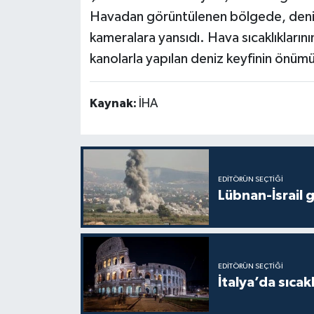
Havadan görüntülenen bölgede, denizin
kameralara yansıdı. Hava sıcaklıklarını
kanolarla yapılan deniz keyfinin önüm
Kaynak:
İHA
EDITÖRÜN SEÇTIĞI
Lübnan-İsrail 
EDITÖRÜN SEÇTIĞI
İtalya’da sıcak