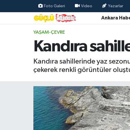
Foto Galeri
Video
Yazarlar
Ankara Habe
Özel Haber
YAŞAM-ÇEVRE
Ankara Haberleri
Kandıra sahill
Resmi İlanlar
Kandıra sahillerinde yaz sezonu
Ekonomi
çekerek renkli görüntüler oluşt
Gündem
Asayiş
Dünya
Magazin