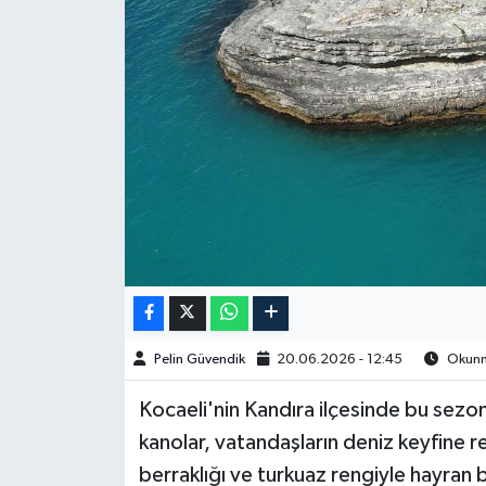
Spor
Burç Yorumları
Çocuk
Eğitim
Hava Durumu
Kadın
Pelin Güvendik
20.06.2026 - 12:45
Okunma
Kim kimdir?
Kocaeli'nin Kandıra ilçesinde bu sezo
Kültür Sanat
kanolar, vatandaşların deniz keyfine re
berraklığı ve turkuaz rengiyle hayran 
Sağlık