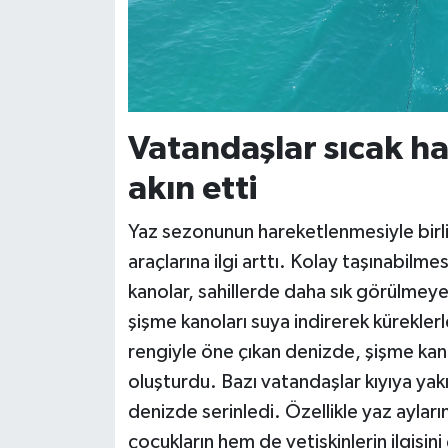
Vatandaşlar sıcak hav
akın etti
Yaz sezonunun hareketlenmesiyle birlik
araçlarına ilgi arttı. Kolay taşınabilme
kanolar, sahillerde daha sık görülmeye 
şişme kanoları suya indirerek kürekler
rengiyle öne çıkan denizde, şişme kano
oluşturdu. Bazı vatandaşlar kıyıya yak
denizde serinledi. Özellikle yaz aylar
çocukların hem de yetişkinlerin ilgisini 