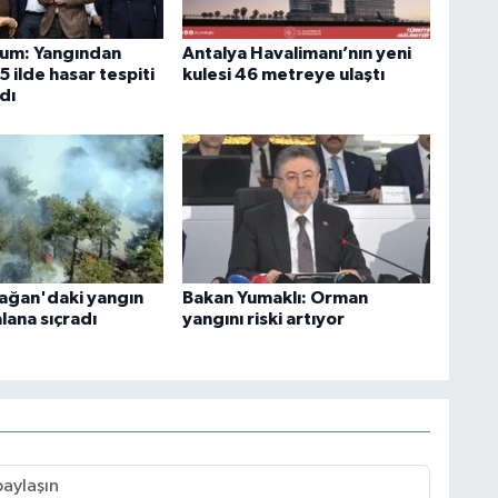
um: Yangından
Antalya Havalimanı’nın yeni
5 ilde hasar tespiti
kulesi 46 metreye ulaştı
dı
ağan'daki yangın
Bakan Yumaklı: Orman
lana sıçradı
yangını riski artıyor