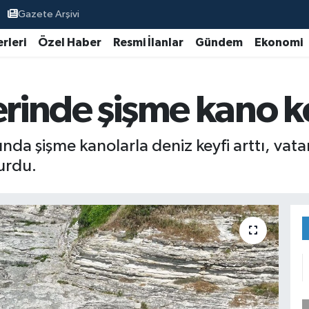
Gazete Arşivi
rleri
Özel Haber
Resmi İlanlar
Gündem
Ekonomi
erinde şişme kano k
nda şişme kanolarla deniz keyfi arttı, vat
urdu.