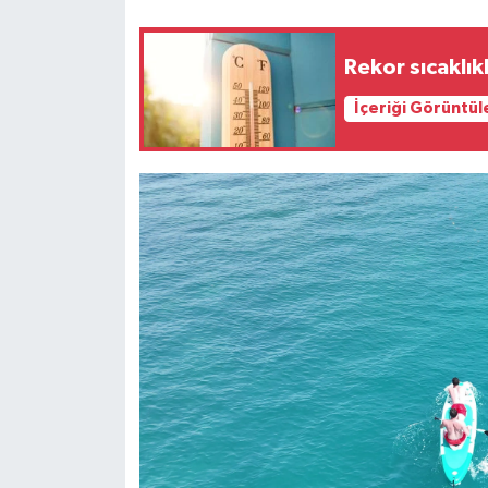
Siyaset
Rekor sıcaklık
Teknoloji
İçeriği Görüntül
Televizyon
Yaşam-Çevre