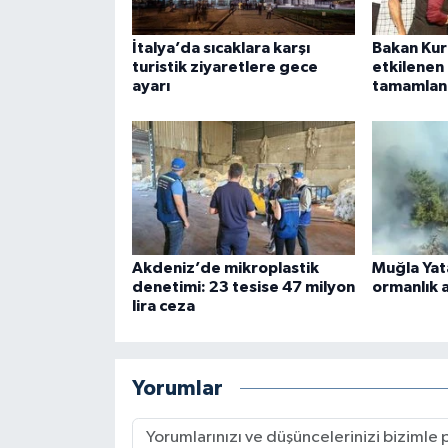
İtalya’da sıcaklara karşı
Bakan Kur
turistik ziyaretlere gece
etkilenen 
ayarı
tamamlan
Akdeniz’de mikroplastik
Muğla Yat
denetimi: 23 tesise 47 milyon
ormanlık a
lira ceza
Yorumlar