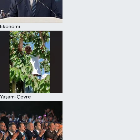
Spor
Ekonomi
Burç Yorumları
Çocuk
Eğitim
Hava Durumu
Kadın
Yaşam-Çevre
Kim kimdir?
Kültür Sanat
Sağlık