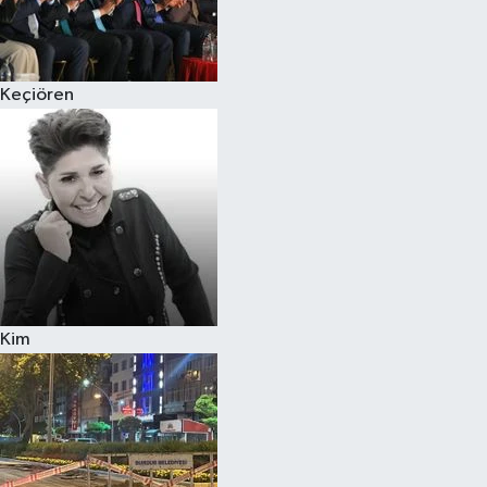
Siyaset
Keçiören
Teknoloji
Televizyon
Yaşam-Çevre
Kim