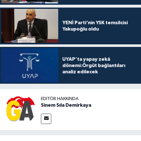
YENİ Parti’nin YSK temsilcisi
Yakupoğlu oldu
UYAP’ta yapay zekâ
dönemi:Örgüt bağlantıları
analiz edilecek
EDITÖR HAKKINDA
Sinem Sıla Demirkaya