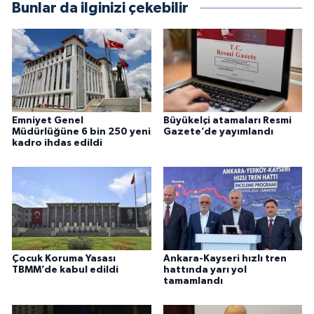
Bunlar da ilginizi çekebilir
Emniyet Genel
Büyükelçi atamaları Resmi
Müdürlüğüne 6 bin 250 yeni
Gazete’de yayımlandı
kadro ihdas edildi
Çocuk Koruma Yasası
Ankara-Kayseri hızlı tren
TBMM’de kabul edildi
hattında yarı yol
tamamlandı