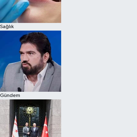
Siyaset
Sağlık
Teknoloji
Televizyon
Yaşam-Çevre
Gündem