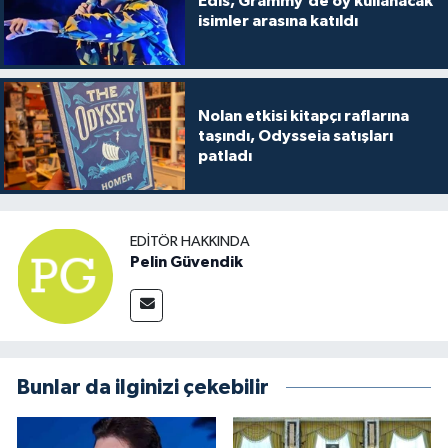
Edis, Grammy’de oy kullanacak
isimler arasına katıldı
Nolan etkisi kitapçı raflarına
taşındı, Odysseia satışları
patladı
EDITÖR HAKKINDA
Pelin Güvendik
Bunlar da ilginizi çekebilir