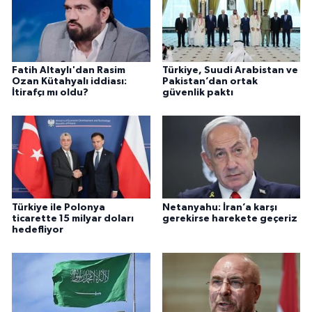
Fatih Altaylı'dan Rasim
Türkiye, Suudi Arabistan ve
Ozan Kütahyalı iddiası:
Pakistan’dan ortak
İtirafçı mı oldu?
güvenlik paktı
Türkiye ile Polonya
Netanyahu: İran’a karşı
ticarette 15 milyar doları
gerekirse harekete geçeriz
hedefliyor