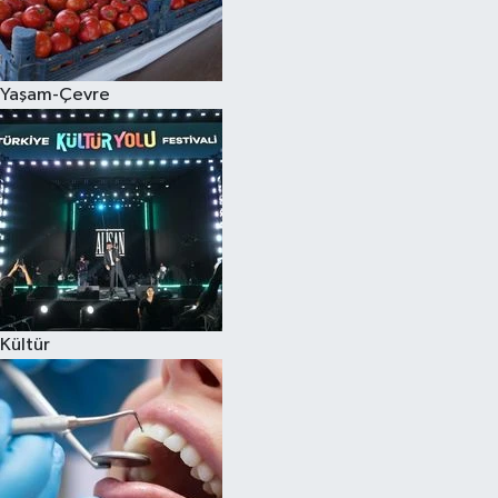
Spor
Yaşam-Çevre
Burç Yorumları
Çocuk
Eğitim
Hava Durumu
Kadın
Kültür
Kim kimdir?
Kültür Sanat
Sağlık