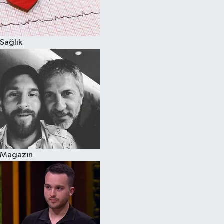
Spor
Sağlık
Burç Yorumları
Çocuk
Eğitim
Hava Durumu
Kadın
Magazin
Kim kimdir?
Kültür Sanat
Sağlık