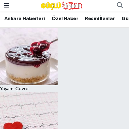
Ankara Haberleri
Özel Haber
Resmi İlanlar
Gü
Özel Haber
Ankara Haberleri
Resmi İlanlar
Ekonomi
Gündem
Yaşam-Çevre
Asayiş
Dünya
Magazin