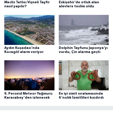
Meclis Tatlısı Vişneli Tayfır
Eskişehir’de otluk alan
nasıl yapılır?
alevlere teslim oldu
Aydın Kuşadası’nda
Dolphin Tayfunu Japonya’yı
Kocagöl alarm veriyor
vurdu, Çin alarma geçti
6. Perseid Meteor Yağmuru
En iyi simit sıralamasında
Karacabey'den izlenecek
6'ncılık İzmitlileri kızdırdı