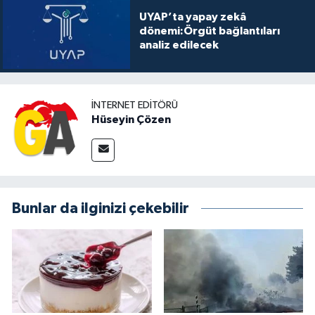
UYAP’ta yapay zekâ
dönemi:Örgüt bağlantıları
analiz edilecek
İNTERNET EDITÖRÜ
Hüseyin Çözen
Bunlar da ilginizi çekebilir