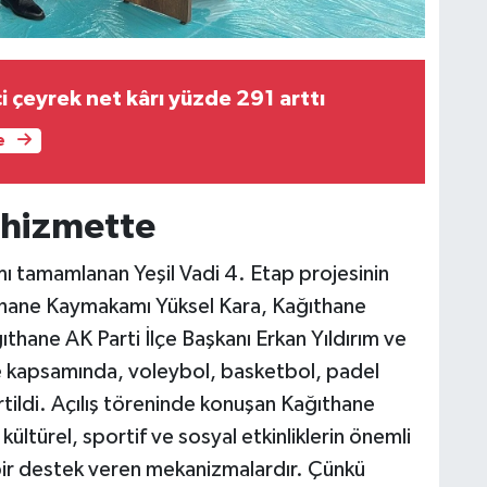
ci çeyrek net kârı yüzde 291 arttı
e
r hizmette
ı tamamlanan Yeşil Vadi 4. Etap projesinin
ıthane Kaymakamı Yüksel Kara, Kağıthane
thane AK Parti İlçe Başkanı Erkan Yıldırım ve
e kapsamında, voleybol, basketbol, padel
irtildi. Açılış töreninde konuşan Kağıthane
ltürel, sportif ve sosyal etkinliklerin önemli
bir destek veren mekanizmalardır. Çünkü