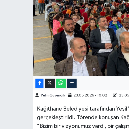
Spor
Burç Yorumları
Çocuk
Eğitim
Hava Durumu
Kadın
Pelin Güvendik
23.05.2026 - 10:02
23.05
Kim kimdir?
Kağıthane Belediyesi tarafından Yeşil V
Kültür Sanat
gerçekleştirildi. Törende konuşan Ka
"Bizim bir vizyonumuz vardı, bir çalı
Sağlık