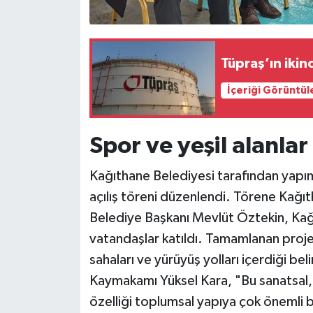
Tüpraş’ın ikin
İçeriği Görüntül
Spor ve yeşil alanla
Kağıthane Belediyesi tarafından yapım
açılış töreni düzenlendi. Törene Kağ
Belediye Başkanı Mevlüt Öztekin, Kağı
vatandaşlar katıldı. Tamamlanan proj
sahaları ve yürüyüş yolları içerdiği bel
Kaymakamı Yüksel Kara, "Bu sanatsal, kü
özelliği toplumsal yapıya çok önemli 