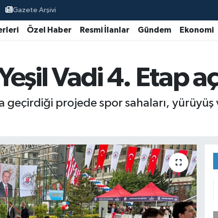
Gazete Arşivi
rleri
Özel Haber
Resmi İlanlar
Gündem
Ekonomi
eşil Vadi 4. Etap aç
geçirdiği projede spor sahaları, yürüyüş ve