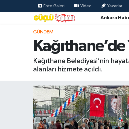
Foto Galeri
Video
Yazarlar
Ankara Habe
Özel Haber
GÜNDEM
Ankara Haberleri
Kağıthane’de Y
Resmi İlanlar
Kağıthane Belediyesi’nin hayata 
Ekonomi
alanları hizmete açıldı.
Gündem
Asayiş
Dünya
Magazin