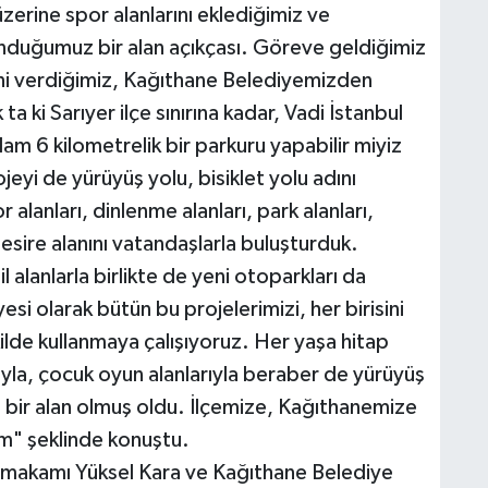
 üzerine spor alanlarını eklediğimiz ve
unduğumuz bir alan açıkçası. Göreve geldiğimiz
ini verdiğimiz, Kağıthane Belediyemizden
ta ki Sarıyer ilçe sınırına kadar, Vadi İstanbul
m 6 kilometrelik bir parkuru yapabilir miyiz
eyi de yürüyüş yolu, bisiklet yolu adını
alanları, dinlenme alanları, park alanları,
sire alanını vatandaşlarla buluşturduk.
 alanlarla birlikte de yeni otoparkları da
si olarak bütün bu projelerimizi, her birisini
lde kullanmaya çalışıyoruz. Her yaşa hitap
la, çocuk oyun alanlarıyla beraber de yürüyüş
ı bir alan olmuş oldu. İlçemize, Kağıthanemize
um" şeklinde konuştu.
makamı Yüksel Kara ve Kağıthane Belediye