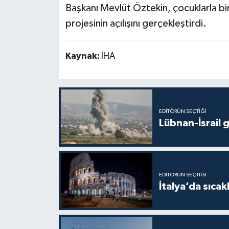
Başkanı Mevlüt Öztekin, çocuklarla bir
projesinin açılışını gerçekleştirdi.
Kaynak:
İHA
EDITÖRÜN SEÇTIĞI
Lübnan-İsrail 
EDITÖRÜN SEÇTIĞI
İtalya’da sıcak