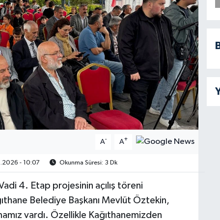
B
Y
-
+
A
A
.2026 - 10:07
Okunma Süresi: 3 Dk
adi 4. Etap projesinin açılış töreni
ğıthane Belediye Başkanı Mevlüt Öztekin,
şmamız vardı. Özellikle Kağıthanemizden