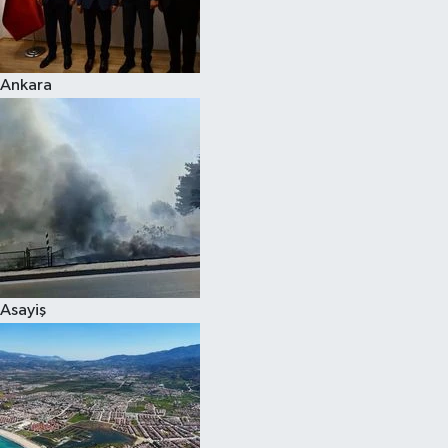
Spor
Ankara
Burç Yorumları
Çocuk
Eğitim
Hava Durumu
Kadın
Asayiş
Kim kimdir?
Kültür Sanat
Sağlık