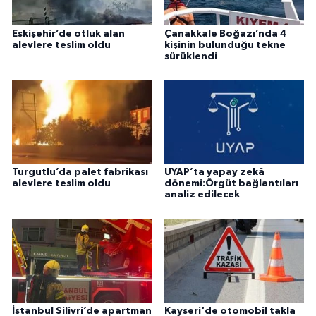
Eskişehir’de otluk alan
Çanakkale Boğazı’nda 4
alevlere teslim oldu
kişinin bulunduğu tekne
sürüklendi
Turgutlu’da palet fabrikası
UYAP’ta yapay zekâ
alevlere teslim oldu
dönemi:Örgüt bağlantıları
analiz edilecek
İstanbul Silivri’de apartman
Kayseri'de otomobil takla