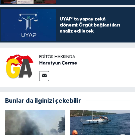
UYAP’ta yapay zekâ
dönemi:Örgüt bağlantıları
analiz edilecek
EDITÖR HAKKINDA
Harutyun Çerme
Bunlar da ilginizi çekebilir