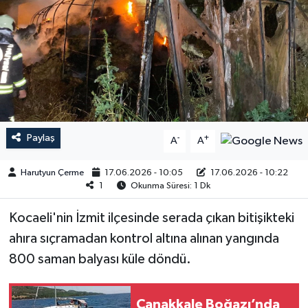
Paylaş
-
+
A
A
Harutyun Çerme
17.06.2026 - 10:05
17.06.2026 - 10:22
1
Okunma Süresi: 1 Dk
Kocaeli'nin İzmit ilçesinde serada çıkan bitişikteki
ahıra sıçramadan kontrol altına alınan yangında
800 saman balyası küle döndü.
Çanakkale Boğazı’nda