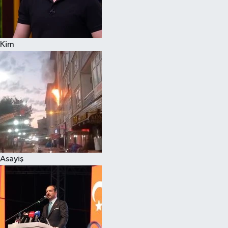
Siyaset
Kim
Teknoloji
Televizyon
Yaşam-Çevre
Asayiş