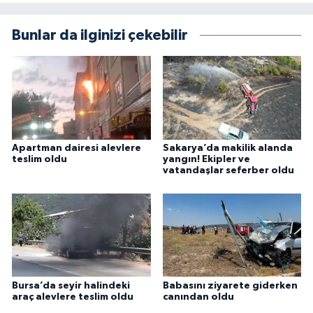
Bunlar da ilginizi çekebilir
Apartman dairesi alevlere
Sakarya’da makilik alanda
teslim oldu
yangın! Ekipler ve
vatandaşlar seferber oldu
Bursa’da seyir halindeki
Babasını ziyarete giderken
araç alevlere teslim oldu
canından oldu