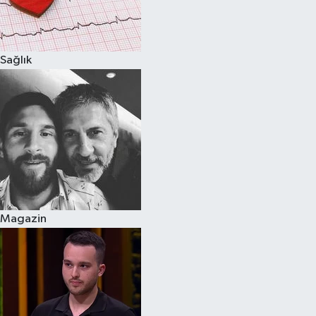
Spor
Sağlık
Burç Yorumları
Çocuk
Eğitim
Hava Durumu
Kadın
Magazin
Kim kimdir?
Kültür Sanat
Sağlık