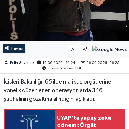
Paylaş
-
+
A
A
Pelin Güvendik
16.06.2026 - 16:24
16.06.2026 - 16:25
Okunma Süresi: 1 Dk
İçişleri Bakanlığı, 65 ilde mali suç örgütlerine
yönelik düzenlenen operasyonlarda 346
şüphelinin gözaltına alındığını açıkladı.
UYAP’ta yapay zekâ
dönemi:Örgüt