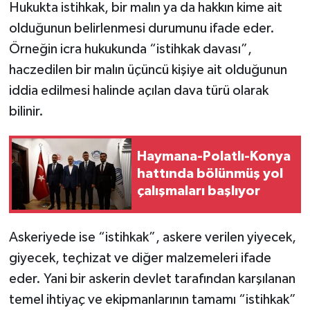
Hukukta istihkak, bir malın ya da hakkın kime ait
olduğunun belirlenmesi durumunu ifade eder.
Örneğin icra hukukunda “istihkak davası”,
haczedilen bir malın üçüncü kişiye ait olduğunun
iddia edilmesi halinde açılan dava türü olarak
bilinir.
Haymana-Polatlı-Konya
hattında bölünmüş yol
çalışmaları başlıyor
Askeriyede ise “istihkak”, askere verilen yiyecek,
giyecek, teçhizat ve diğer malzemeleri ifade
eder. Yani bir askerin devlet tarafından karşılanan
temel ihtiyaç ve ekipmanlarının tamamı “istihkak”