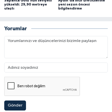
Sapanca Gölü'nün seviyesi
Aydın'da incir üreticilerine
yükseldi: 29,90 metreye
yeni sezon öncesi
ulaştı
bilgilendirme
Yorumlar
Gönder