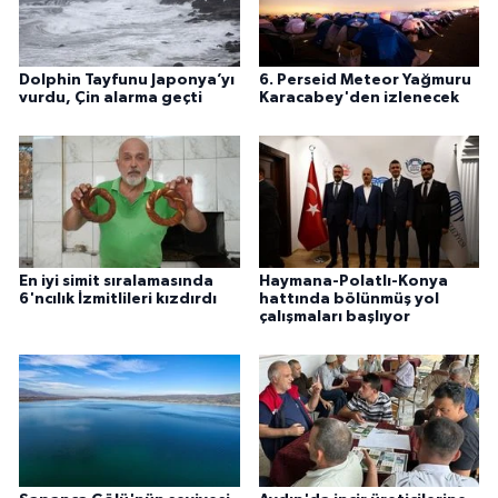
Dolphin Tayfunu Japonya’yı
6. Perseid Meteor Yağmuru
vurdu, Çin alarma geçti
Karacabey'den izlenecek
En iyi simit sıralamasında
Haymana-Polatlı-Konya
6'ncılık İzmitlileri kızdırdı
hattında bölünmüş yol
çalışmaları başlıyor