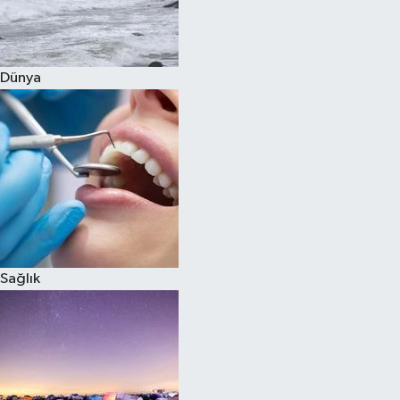
Siyaset
Dünya
Teknoloji
Televizyon
Yaşam-Çevre
Sağlık