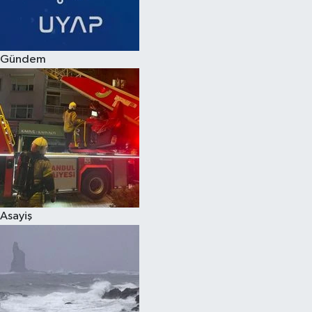
Spor
Gündem
Burç Yorumları
Çocuk
Eğitim
Hava Durumu
Kadın
Asayiş
Kim kimdir?
Kültür Sanat
Sağlık