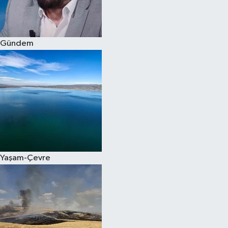
Spor
Gündem
Burç Yorumları
Çocuk
Eğitim
Hava Durumu
Kadın
Yaşam-Çevre
Kim kimdir?
Kültür Sanat
Sağlık