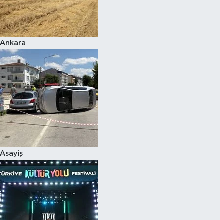
Siyaset
Ankara
Teknoloji
Televizyon
Yaşam-Çevre
Asayiş