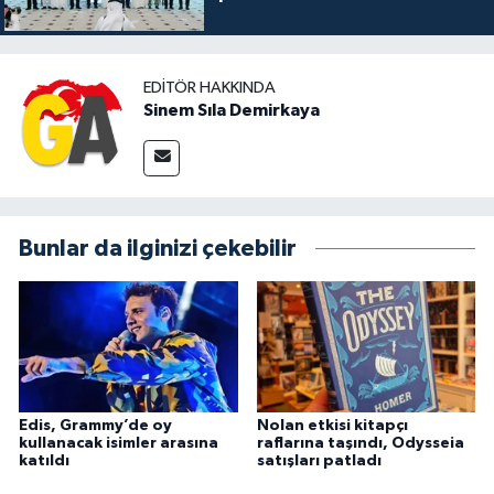
EDITÖR HAKKINDA
Sinem Sıla Demirkaya
Bunlar da ilginizi çekebilir
Edis, Grammy’de oy
Nolan etkisi kitapçı
kullanacak isimler arasına
raflarına taşındı, Odysseia
katıldı
satışları patladı