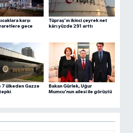
sıcaklara karşı
Tüpraş’ın ikinci çeyrek net
iyaretlere gece
kârı yüzde 291 arttı
e 7 ülkeden Gazze
Bakan Gürlek, Uğur
 tepki
Mumcu’nun ailesi ile görüştü