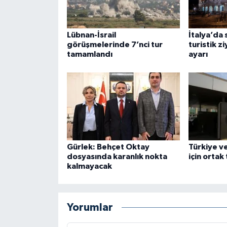
Lübnan-İsrail
İtalya’da 
görüşmelerinde 7’nci tur
turistik z
tamamlandı
ayarı
Gürlek: Behçet Oktay
Türkiye v
dosyasında karanlık nokta
için ortak
kalmayacak
Yorumlar