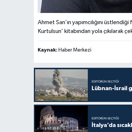
Ahmet San’ın yapımcılığını üstlendiği f
Kurtulsun' kitabından yola çıkılarak çe
Kaynak:
Haber Merkezi
EDITÖRÜN SEÇTIĞI
Lübnan-İsrail 
EDITÖRÜN SEÇTIĞI
İtalya’da sıcak