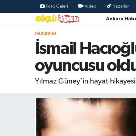
Foto Galeri
Video
Yazarlar
Ankara Habe
Özel Haber
GÜNDEM
Ankara Haberleri
İsmail Hacıoğl
Resmi İlanlar
oyuncusu old
Ekonomi
Yılmaz Güney’in hayat hikayesin
Gündem
Asayiş
Dünya
Magazin