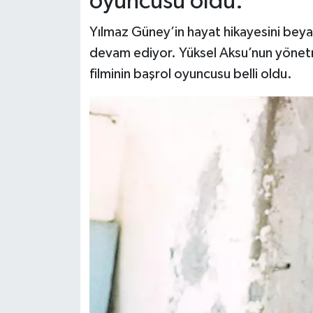
oyuncusu oldu.
Yılmaz Güney’in hayat hikayesini beyaz
Siyaset
devam ediyor. Yüksel Aksu’nun yönet
Teknoloji
filminin başrol oyuncusu belli oldu.
Televizyon
Yaşam-Çevre