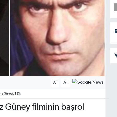
B
Y
-
+
A
A
 Süresi: 1 Dk
z Güney filminin başrol