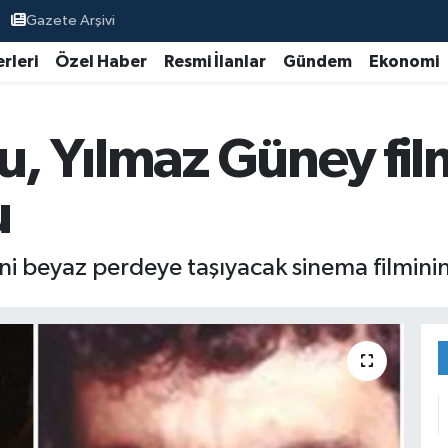
Gazete Arşivi
rleri
Özel Haber
Resmi İlanlar
Gündem
Ekonomi
u, Yılmaz Güney fil
u
i beyaz perdeye taşıyacak sinema filminin 