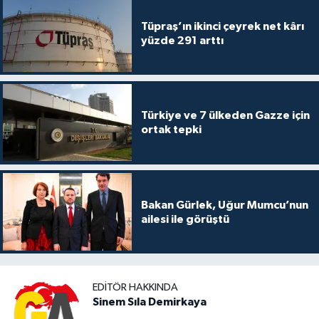
Tüpraş’ın ikinci çeyrek net kârı
yüzde 291 arttı
Türkiye ve 7 ülkeden Gazze için
ortak tepki
Bakan Gürlek, Uğur Mumcu’nun
ailesi ile görüştü
EDITÖR HAKKINDA
Sinem Sıla Demirkaya