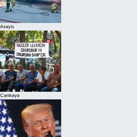
Siyaset
Asayiş
Teknoloji
Televizyon
Yaşam-Çevre
Çankaya