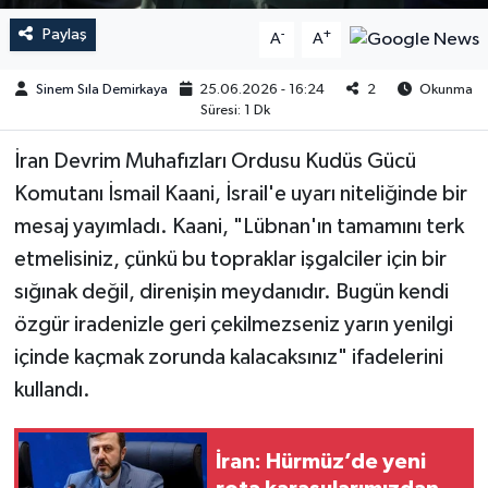
Paylaş
-
+
A
A
Sinem Sıla Demirkaya
25.06.2026 - 16:24
2
Okunma
Süresi: 1 Dk
İran Devrim Muhafızları Ordusu Kudüs Gücü
Komutanı İsmail Kaani, İsrail'e uyarı niteliğinde bir
mesaj yayımladı. Kaani, "Lübnan'ın tamamını terk
etmelisiniz, çünkü bu topraklar işgalciler için bir
sığınak değil, direnişin meydanıdır. Bugün kendi
özgür iradenizle geri çekilmezseniz yarın yenilgi
içinde kaçmak zorunda kalacaksınız" ifadelerini
kullandı.
İran: Hürmüz’de yeni