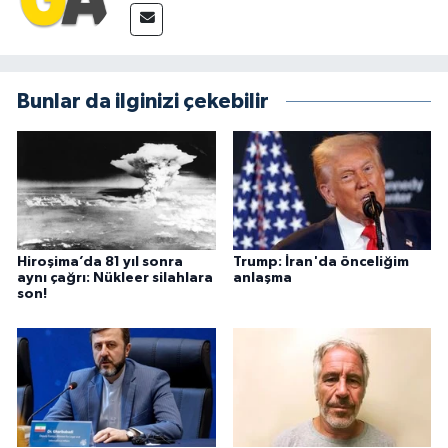
Bunlar da ilginizi çekebilir
Hiroşima’da 81 yıl sonra
Trump: İran'da önceliğim
aynı çağrı: Nükleer silahlara
anlaşma
son!