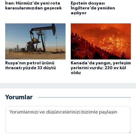
İran: Hürmüz’de yeni rota
Epstein dosyası
karasularımızdan geçecek
İngiltere’de yeniden
açılıyor
Rusya’nın petrol ürünü
Kanada'da yangın, yerleşim
ihracatı yüzde 33 düştü
yerlerini vurdu: 230 ev kül
oldu
Yorumlar