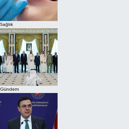
Spor
Sağlık
Burç Yorumları
Çocuk
Eğitim
Hava Durumu
Kadın
Gündem
Kim kimdir?
Kültür Sanat
Sağlık