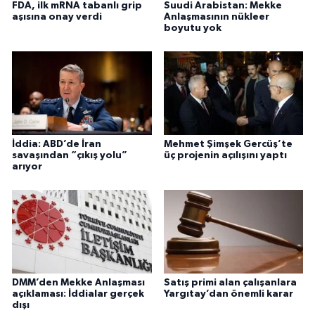
FDA, ilk mRNA tabanlı grip
Suudi Arabistan: Mekke
aşısına onay verdi
Anlaşmasının nükleer
boyutu yok
İddia: ABD’de İran
Mehmet Şimşek Gercüş’te
savaşından “çıkış yolu”
üç projenin açılışını yaptı
arıyor
DMM’den Mekke Anlaşması
Satış primi alan çalışanlara
açıklaması: İddialar gerçek
Yargıtay’dan önemli karar
dışı