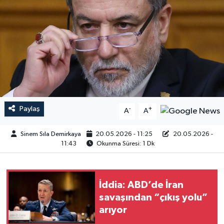
Paylaş
-
+
A
A
Sinem Sıla Demirkaya
20.05.2026 - 11:25
20.05.2026 -
11:43
Okunma Süresi: 1 Dk
İddia: ABD’de İran
savaşından “çıkış yolu”
arıyor