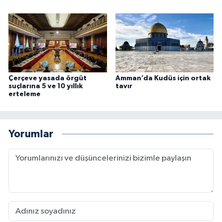
Çerçeve yasada örgüt
Amman’da Kudüs için ortak
suçlarına 5 ve 10 yıllık
tavır
erteleme
Yorumlar