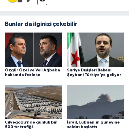
Bunlar da ilginizi çekebilir
Özgür Özel ve Veli Ağbaba
Suriye Dışişleri Bakanı
hakkında fezleke
Şeybani Türkiye’ye geliyor
Cilvegözü’nde günlük bin
İsrail, Lübnan’ın güneyine
500 tır trafiği
saldırı başlattı