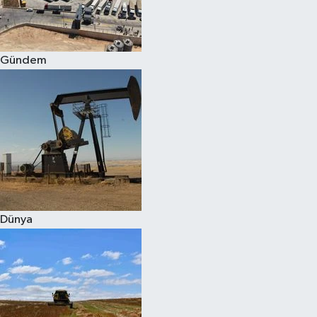
Spor
Gündem
Burç Yorumları
Çocuk
Eğitim
Hava Durumu
Kadın
Dünya
Kim kimdir?
Kültür Sanat
Sağlık