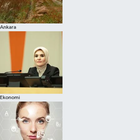
Siyaset
Ankara
Teknoloji
Televizyon
Yaşam-Çevre
Ekonomi