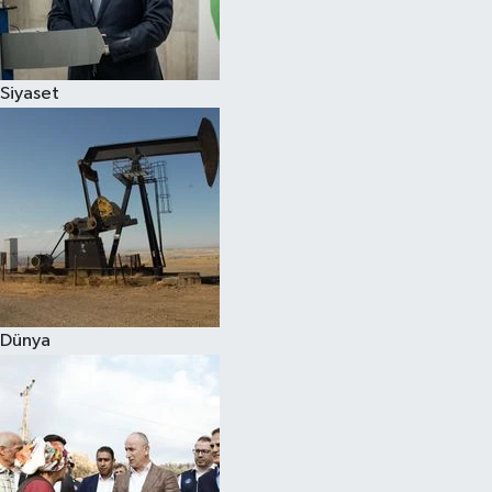
Spor
Siyaset
Burç Yorumları
Çocuk
Eğitim
Hava Durumu
Kadın
Dünya
Kim kimdir?
Kültür Sanat
Sağlık