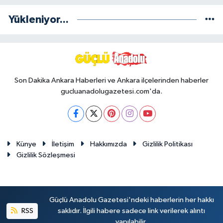
Yükleniyor...
Son Dakika Ankara Haberleri ve Ankara ilçelerinden haberler
gucluanadolugazetesi.com'da.
Künye
İletişim
Hakkımızda
Gizlilik Politikası
Gizlilik Sözleşmesi
Güçlü Anadolu Gazetesi'ndeki haberlerin her hakkı
RSS
saklıdır. İlgili habere sadece link verilerek alıntı
yapılabilir.