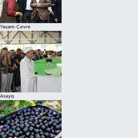
Siyaset
Yaşam-Çevre
Teknoloji
Televizyon
Yaşam-Çevre
Asayiş