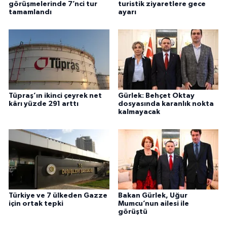
görüşmelerinde 7’nci tur
turistik ziyaretlere gece
tamamlandı
ayarı
Tüpraş’ın ikinci çeyrek net
Gürlek: Behçet Oktay
kârı yüzde 291 arttı
dosyasında karanlık nokta
kalmayacak
Türkiye ve 7 ülkeden Gazze
Bakan Gürlek, Uğur
için ortak tepki
Mumcu’nun ailesi ile
görüştü