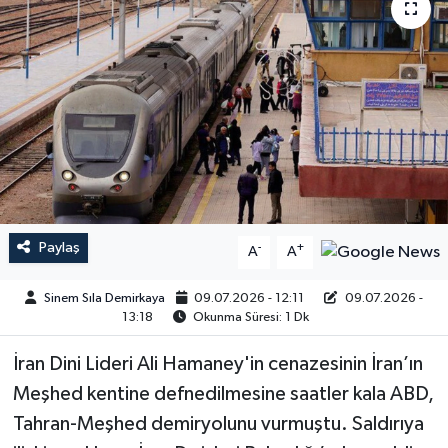
Paylaş
-
+
A
A
Sinem Sıla Demirkaya
09.07.2026 - 12:11
09.07.2026 -
13:18
Okunma Süresi: 1 Dk
İran Dini Lideri Ali Hamaney'in cenazesinin İran’ın
Meşhed kentine defnedilmesine saatler kala ABD,
Tahran-Meşhed demiryolunu vurmuştu. Saldırıya