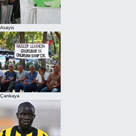
Asayiş
Çankaya