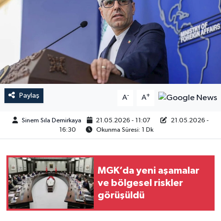
Paylaş
-
+
A
A
Sinem Sıla Demirkaya
21.05.2026 - 11:07
21.05.2026 -
16:30
Okunma Süresi: 1 Dk
MGK’da yeni aşamalar
ve bölgesel riskler
görüşüldü