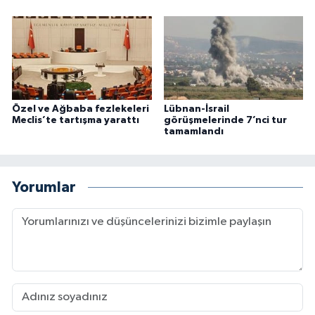
Özel ve Ağbaba fezlekeleri
Lübnan-İsrail
Meclis’te tartışma yarattı
görüşmelerinde 7’nci tur
tamamlandı
Yorumlar