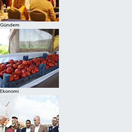
Spor
Gündem
Burç Yorumları
Çocuk
Eğitim
Hava Durumu
Kadın
Ekonomi
Kim kimdir?
Kültür Sanat
Sağlık