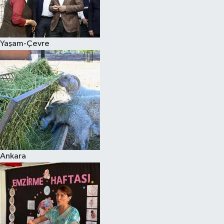
Siyaset
Yaşam-Çevre
Teknoloji
Televizyon
Yaşam-Çevre
Ankara