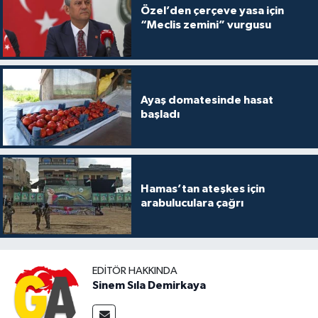
Özel’den çerçeve yasa için
“Meclis zemini” vurgusu
Ayaş domatesinde hasat
başladı
Hamas’tan ateşkes için
arabuluculara çağrı
EDITÖR HAKKINDA
Sinem Sıla Demirkaya