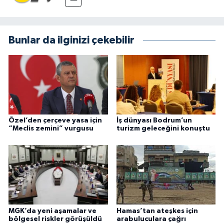
Bunlar da ilginizi çekebilir
Özel’den çerçeve yasa için
İş dünyası Bodrum’un
“Meclis zemini” vurgusu
turizm geleceğini konuştu
MGK’da yeni aşamalar ve
Hamas’tan ateşkes için
bölgesel riskler görüşüldü
arabuluculara çağrı