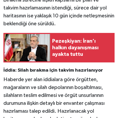
bırakma sürecine ilişkin kapsamlı bir plan ve
takvim hazırlamasının istendiği, sürece dair yol
haritasının ise yaklaşık 10 gün içinde netleşmesinin
beklendiği öne sürüldü.
Pezeşkiyan: İran’ı
halkın dayanışması
ayakta tuttu
İddia: Silah bırakma için takvim hazırlanıyor
Haberde yer alan iddialara göre örgütten,
mağaraların ve silah depolarının boşaltılması,
silahların teslim edilmesi ve örgüt unsurlarının
durumuna ilişkin detaylı bir envanter çalışması
hazırlaması talep edildi. Hazırlanacak yol