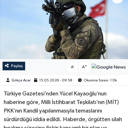
Paylaş
-
+
A
A
Gökçe Acar
15.05.2026 - 09:58
Okunma Süresi: 1 Dk
Türkiye Gazetesi’nden Yücel Kayaoğlu’nun
haberine göre, Milli İstihbarat Teşkilatı’nın (MİT)
PKK’nın Kandil yapılanmasıyla temaslarını
sürdürdüğü iddia edildi. Haberde, örgütten silah