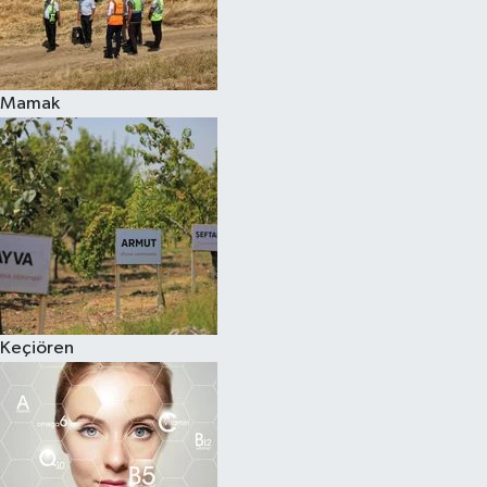
Mamak
Keçiören