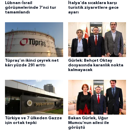
Lübnan-İsrail
İtalya’da sıcaklara karşı
görüşmelerinde 7’nci tur
turistik ziyaretlere gece
tamamlandı
ayarı
Tüpraş’ın ikinci çeyrek net
Gürlek: Behçet Oktay
kârı yüzde 291 arttı
dosyasında karanlık nokta
kalmayacak
Türkiye ve 7 ülkeden Gazze
Bakan Gürlek, Uğur
için ortak tepki
Mumcu’nun ailesi ile
görüştü