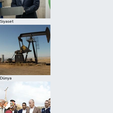
Spor
Siyaset
Burç Yorumları
Çocuk
Eğitim
Hava Durumu
Kadın
Dünya
Kim kimdir?
Kültür Sanat
Sağlık