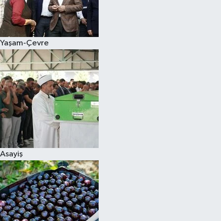
Siyaset
Yaşam-Çevre
Teknoloji
Televizyon
Yaşam-Çevre
Asayiş