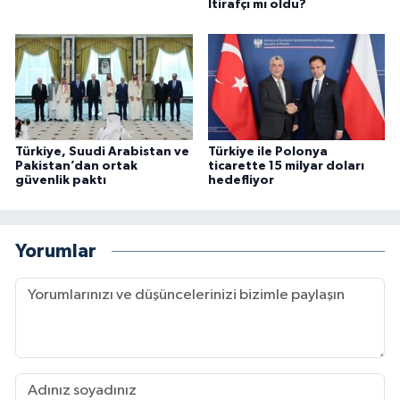
İtirafçı mı oldu?
Türkiye, Suudi Arabistan ve
Türkiye ile Polonya
Pakistan’dan ortak
ticarette 15 milyar doları
güvenlik paktı
hedefliyor
Yorumlar