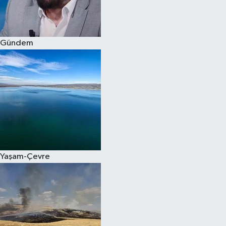
Spor
Gündem
Burç Yorumları
Çocuk
Eğitim
Hava Durumu
Kadın
Yaşam-Çevre
Kim kimdir?
Kültür Sanat
Sağlık