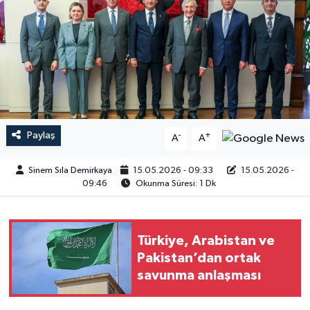
Paylaş
-
+
A
A
Sinem Sıla Demirkaya
15.05.2026 - 09:33
15.05.2026 -
09:46
Okunma Süresi: 1 Dk
Türkiye, Arabistan ve
Pakistan’dan ortak
savunma anlaşması