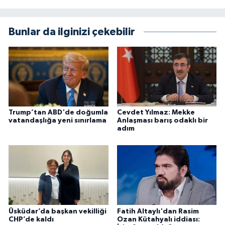
Bunlar da ilginizi çekebilir
Trump’tan ABD'de doğumla
Cevdet Yılmaz: Mekke
vatandaşlığa yeni sınırlama
Anlaşması barış odaklı bir
adım
Üsküdar’da başkan vekilliği
Fatih Altaylı'dan Rasim
CHP’de kaldı
Ozan Kütahyalı iddiası: