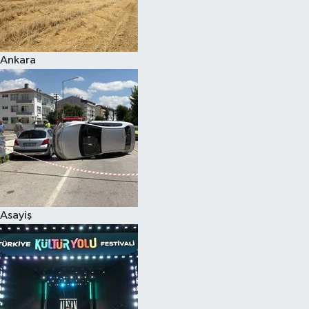
Siyaset
Ankara
Teknoloji
Televizyon
Yaşam-Çevre
Asayiş