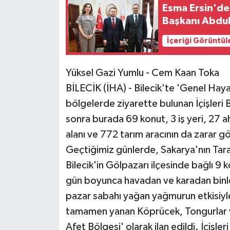
Esma Ersin'de
Başkanı Abdul
Siyaset
İçeriği Görüntül
Teknoloji
Yüksel Gazi Yumlu - Cem Kaan Toka
Televizyon
BİLECİK (İHA) - Bilecik'te 'Genel Hayat
Yaşam-Çevre
bölgelerde ziyarette bulunan İçişleri B
sonra burada 69 konut, 3 iş yeri, 27 a
alanı ve 772 tarım aracının da zarar g
Geçtiğimiz günlerde, Sakarya'nın Tarak
Bilecik'in Gölpazarı ilçesinde bağlı 9 k
gün boyunca havadan ve karadan binler
pazar sabahı yağan yağmurun etkisiyle
tamamen yanan Köprücek, Tongurlar ve
Afet Bölgesi' olarak ilan edildi. İçişle