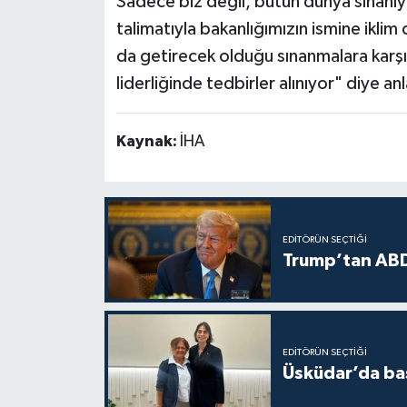
Sadece biz değil, bütün dünya sınanı
talimatıyla bakanlığımızın ismine iklim
da getirecek olduğu sınanmalara karşı
liderliğinde tedbirler alınıyor" diye anl
Kaynak:
İHA
EDITÖRÜN SEÇTIĞI
Trump’tan ABD
EDITÖRÜN SEÇTIĞI
Üsküdar’da baş