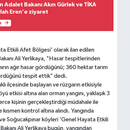
n Adalet Bakanı Akın Gürlek ve TİKA
lah Eren'e ziyaret
e
a Etkili Afet Bölgesi' olarak ilan edilen
akanı Ali Yerlikaya, "Hasar tespitlerinden
hırın ağır hasar gördüğünü; 360 hektar tarım
ördüğünü tespit ettik" dedi.
lı ilçesinde başlayan ve rüzgarın etkisiyle
öyü etkisi altına alan orman yangını, yaklaşık 3
ce kişinin gerçekleştirdiği müdahale ile
 kısmen kontrol altına alındı. Yangında
 Soğucakpınar köyleri 'Genel Hayata Etkili
ri Bakanı Ali Yerlikaya bugün, yangından