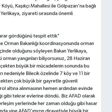
öyü, Kaşıkçı Mahallesi ile Gölpazarı'na bağlı
erlikaya, ziyareti sırasında önemli
zarar gördüğünü tespit ettik"
m ve Orman Bakanlığı koordinasyonunda orman
içinde olduğunu söyleyen Bakan Yerlikaya,
i orman yangınları biliyorsunuz, 28 Haziran
erçekten büyük bir mücadelenin sonunda bu
 nedeniyle Bilecik özelinde 7 köy ve 11 bir
ekten çok büyük bir gayretle güvenli
trol altına alınmasının hemen ardından evinde
i gibi tekrar evlerine döndü. Biz AFAD olarak
rleşim yerlerinde her zaman olduğu gibi hasar
nda yine AFAD'ımızın dirayetiyle büyük bir