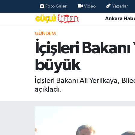
Foto Galeri
Video
Yazarlar
Ankara Habe
Özel Haber
GÜNDEM
Ankara Haberleri
İçişleri Bakanı
Resmi İlanlar
büyük
Ekonomi
İçişleri Bakanı Ali Yerlikaya, Bil
Gündem
açıkladı.
Asayiş
Dünya
Magazin