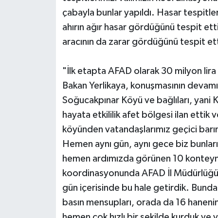
çabayla bunlar yapıldı. Hasar tespitle
ahırın ağır hasar gördüğünü tespit ett
aracının da zarar gördüğünü tespit et
"İlk etapta AFAD olarak 30 milyon lira
Bakan Yerlikaya, konuşmasının devam
Soğucakpınar Köyü ve bağlıları, yani Ka
hayata etkililik afet bölgesi ilan etti
köyünden vatandaşlarımız geçici barı
Hemen aynı gün, aynı gece biz bunları
hemen ardımızda görünen 10 konteynerli
koordinasyonunda AFAD İl Müdürlüğü'
gün içerisinde bu hale getirdik. Bun
basın mensupları, orada da 16 hanenin
hemen çok hızlı bir şekilde kurduk ve 