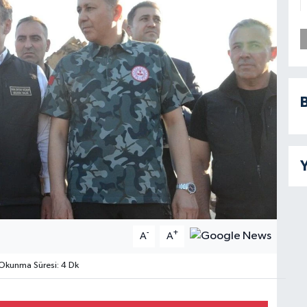
B
Y
-
+
A
A
kunma Süresi: 4 Dk