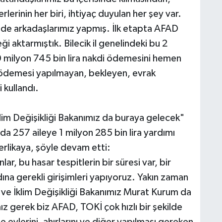
rlerinin her biri, ihtiyaç duyulan her şey var.
ecede arkadaşlarımız yapmış. İlk etapta AFAD
ği aktarmıştık. Bilecik il genelindeki bu 2
ilyon 745 bin lira nakdi ödemesini hemen
z ödemesi yapılmayan, bekleyen, evrak
 kullandı.
klim Değişikliği Bakanımız da buraya gelecek"
da 257 aileye 1 milyon 285 bin lira yardımı
erlikaya, şöyle devam etti:
r, bu hasar tespitlerin bir süresi var, bir
dına gerekli girişimleri yapıyoruz. Yakın zaman
ik ve İklim Değişikliği Bakanımız Murat Kurum da
 gerek biz AFAD, TOKİ çok hızlı bir şekilde