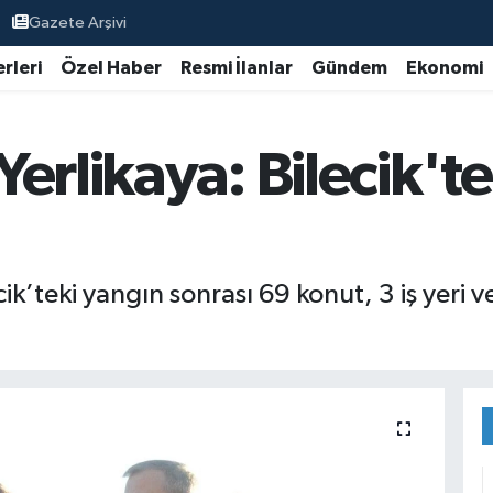
Gazete Arşivi
rleri
Özel Haber
Resmi İlanlar
Gündem
Ekonomi
 Yerlikaya: Bilecik't
ecik’teki yangın sonrası 69 konut, 3 iş yeri 