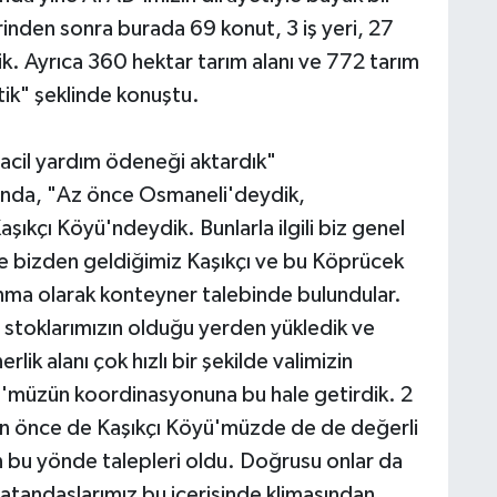
rinden sonra burada 69 konut, 3 iş yeri, 27
ik. Ayrıca 360 hektar tarım alanı ve 772 tarım
tik" şeklinde konuştu.
 acil yardım ödeneği aktardık"
ında, "Az önce Osmaneli'deydik,
şıkçı Köyü'ndeydik. Bunlarla ilgili biz genel
k ve bizden geldiğimiz Kaşıkçı ve bu Köprücek
nma olarak konteyner talebinde bulundular.
 stoklarımızın olduğu yerden yükledik ve
k alanı çok hızlı bir şekilde valimizin
müzün koordinasyonuna bu hale getirdik. 2
dan önce de Kaşıkçı Köyü'müzde de de değerli
 bu yönde talepleri oldu. Doğrusu onlar da
vatandaşlarımız bu içerisinde klimasından,