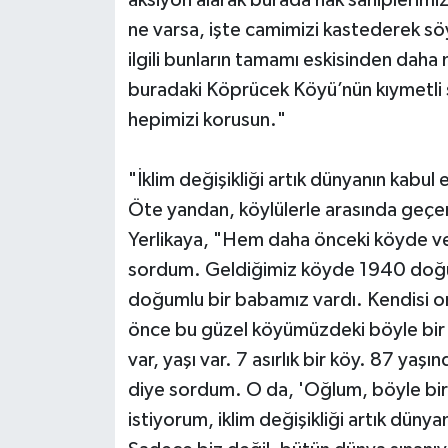
aksiyon alarak burada hak sahiplerimize
ne varsa, işte camimizi kastederek sö
ilgili bunların tamamı eskisinden daha
buradaki Köprücek Köyü’nün kıymetli s
hepimizi korusun."
"İklim değişikliği artık dünyanın kabul 
Öte yandan, köylülerle arasında geçen 
Yerlikaya, "Hem daha önceki köyde v
sordum. Geldiğimiz köyde 1940 doğ
doğumlu bir babamız vardı. Kendisi o
önce bu güzel köyümüzdeki böyle bir 
var, yaşı var. 7 asırlık bir köy. 87 yaş
diye sordum. O da, 'Oğlum, böyle bir
istiyorum, iklim değişikliği artık dünya