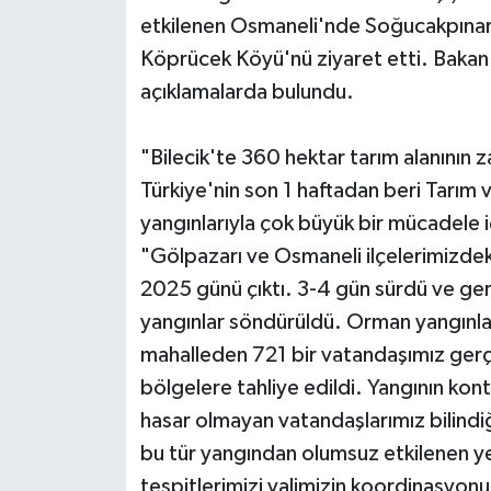
etkilenen Osmaneli'nde Soğucakpınar K
Köprücek Köyü'nü ziyaret etti. Bakan Y
açıklamalarda bulundu.
"Bilecik'te 360 hektar tarım alanının 
Türkiye'nin son 1 haftadan beri Tarı
yangınlarıyla çok büyük bir mücadele 
"Gölpazarı ve Osmaneli ilçelerimizdek
2025 günü çıktı. 3-4 gün sürdü ve g
yangınlar söndürüldü. Orman yangınları
mahalleden 721 bir vatandaşımız gerç
bölgelere tahliye edildi. Yangının kon
hasar olmayan vatandaşlarımız bilindiğ
bu tür yangından olumsuz etkilenen ye
tespitlerimizi valimizin koordinasyonu