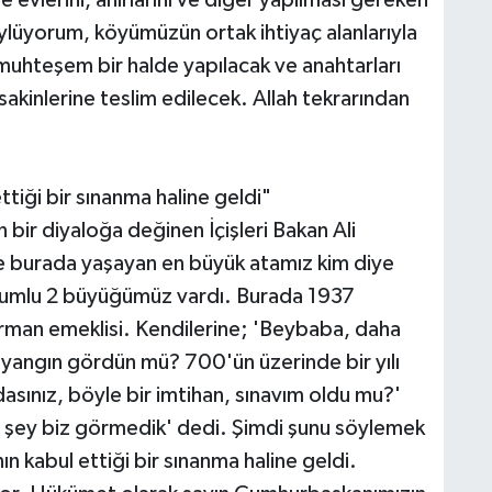
 evlerini, ahırlarını ve diğer yapılması gereken
ylüyorum, köyümüzün ortak ihtiyaç alanlarıyla
 muhteşem bir halde yapılacak ve anahtarları
akinlerine teslim edilecek. Allah tekrarından
ettiği bir sınanma haline geldi"
bir diyaloğa değinen İçişleri Bakan Ali
e burada yaşayan en büyük atamız kim diye
umlu 2 büyüğümüz vardı. Burada 1937
rman emeklisi. Kendilerine; 'Beybaba, daha
yangın gördün mü? 700'ün üzerinde bir yılı
ındasınız, böyle bir imtihan, sınavım oldu mu?'
 şey biz görmedik' dedi. Şimdi şunu söylemek
nın kabul ettiği bir sınanma haline geldi.