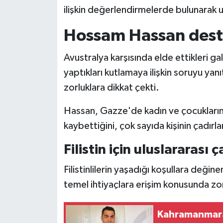
ilişkin değerlendirmelerde bulunarak 
Siyaset
Hossam Hassan deste
Teknoloji
Avustralya karşısında elde ettikleri gal
yaptıkları kutlamaya ilişkin soruyu yanı
Televizyon
zorluklara dikkat çekti.
Yaşam-Çevre
Hassan, Gazze'de kadın ve çocukların 
kaybettiğini, çok sayıda kişinin çadırl
Filistin için uluslararası 
Filistinlilerin yaşadığı koşullara deği
temel ihtiyaçlara erişim konusunda zor
Kahramanmara