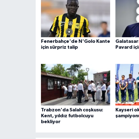
Fenerbahçe'de N'Golo Kante
Galatasar
için sürpriz talip
Pavard içi
Trabzon'da Salah coşkusu:
Kayseri o
Kent, yıldız futbolcuyu
şampiyon
bekliyor