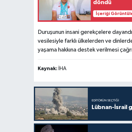
döndü
İçeriği Görüntül
Duruşunun insani gerekçelere dayand
vesilesiyle farklı ülkelerden ve dinlerd
yaşama hakkına destek verilmesi çağr
Kaynak:
İHA
EDITÖRÜN SEÇTIĞI
Lübnan-İsrail 