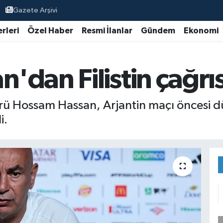
Gazete Arşivi
rleri
Özel Haber
Resmi İlanlar
Gündem
Ekonomi
dan Filistin çağrıs
ktörü Hossam Hassan, Arjantin maçı öncesi 
i.