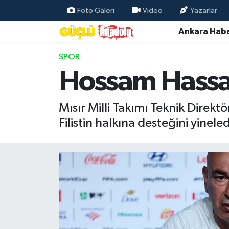
Foto Galeri
Video
Yazarlar
Ankara Habe
Özel Haber
SPOR
Ankara Haberleri
Hossam Hassan'
Resmi İlanlar
Mısır Milli Takımı Teknik Dire
Ekonomi
Filistin halkına desteğini yineled
Gündem
Asayiş
Dünya
Magazin