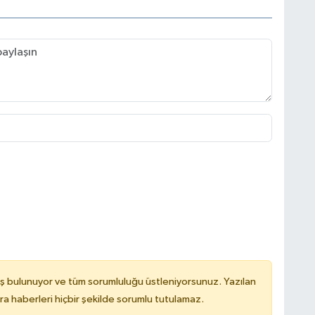
ş bulunuyor ve tüm sorumluluğu üstleniyorsunuz. Yazılan
 haberleri hiçbir şekilde sorumlu tutulamaz.