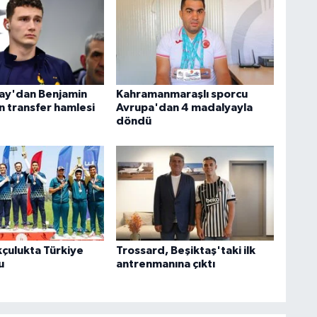
ay'dan Benjamin
Kahramanmaraşlı sporcu
n transfer hamlesi
Avrupa'dan 4 madalyayla
döndü
kçulukta Türkiye
Trossard, Beşiktaş'taki ilk
u
antrenmanına çıktı