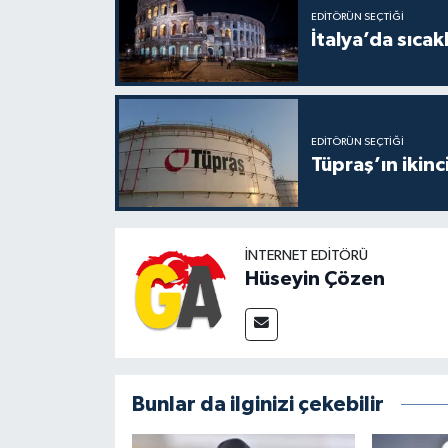
EDITÖRÜN SEÇTIĞI
İtalya’da sıcak
EDITÖRÜN SEÇTIĞI
Tüpraş’ın ikinc
İNTERNET EDITÖRÜ
Hüseyin Çözen
Bunlar da ilginizi çekebilir