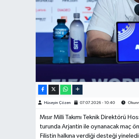
Spor
Burç Yorumları
Çocuk
Eğitim
Hava Durumu
Kadın
Hüseyin Çözen
07.07.2026 - 10:40
Okunma
Kim kimdir?
Mısır Milli Takımı Teknik Direktörü 
Kültür Sanat
turunda Arjantin ile oynanacak maç ö
Filistin halkına verdiği desteği yinele
Sağlık