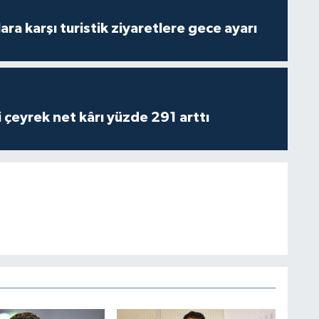
lara karşı turistik ziyaretlere gece ayarı
i çeyrek net kârı yüzde 291 arttı