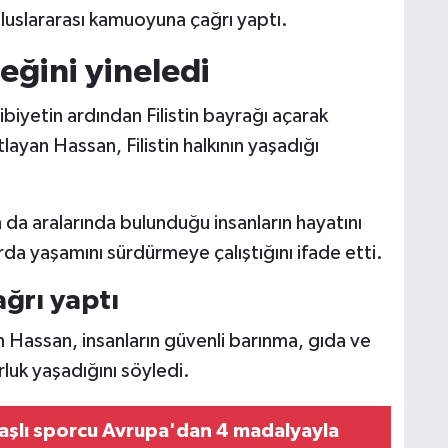
uluslararası kamuoyuna çağrı yaptı.
ğini yineledi
ibiyetin ardından Filistin bayrağı açarak
tlayan Hassan, Filistin halkının yaşadığı
da aralarında bulunduğu insanların hayatını
arda yaşamını sürdürmeye çalıştığını ifade etti.
çağrı yaptı
nen Hassan, insanların güvenli barınma, gıda ve
luk yaşadığını söyledi.
şlı sporcu Avrupa'dan 4 madalyayla