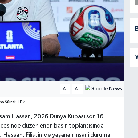
B
Y
-
+
A
A
 Süresi: 1 Dk
Hossam Hassan, 2026 Dünya Kupası son 16
ncesinde düzenlenen basın toplantısında
di. Hassan, Filistin'de yaşanan insani duruma