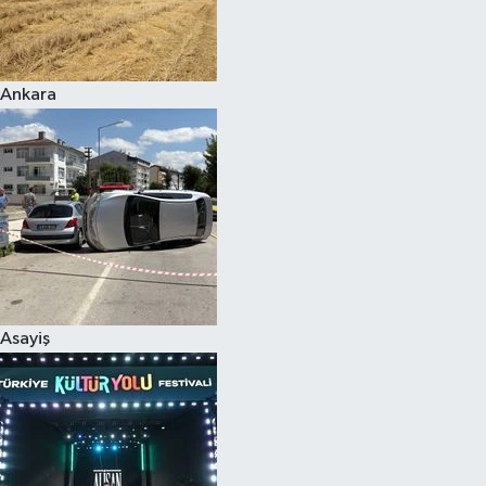
Siyaset
Ankara
Teknoloji
Televizyon
Yaşam-Çevre
Asayiş