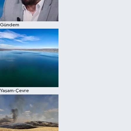
Spor
Gündem
Burç Yorumları
Çocuk
Eğitim
Hava Durumu
Kadın
Yaşam-Çevre
Kim kimdir?
Kültür Sanat
Sağlık