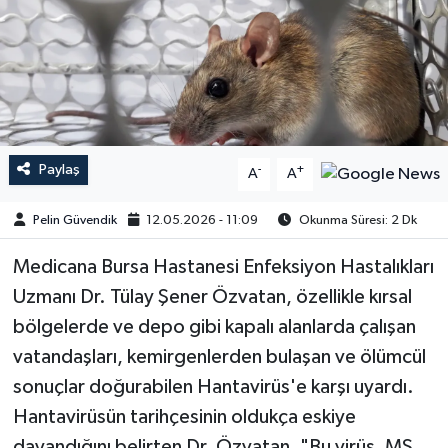
Paylaş
-
+
A
A
Pelin Güvendik
12.05.2026 - 11:09
Okunma Süresi: 2 Dk
Medicana Bursa Hastanesi Enfeksiyon Hastalıkları
Uzmanı Dr. Tülay Şener Özvatan, özellikle kırsal
bölgelerde ve depo gibi kapalı alanlarda çalışan
vatandaşları, kemirgenlerden bulaşan ve ölümcül
sonuçlar doğurabilen Hantavirüs'e karşı uyardı.
Hantavirüsün tarihçesinin oldukça eskiye
dayandığını belirten Dr. Özvatan, "Bu virüs, MS