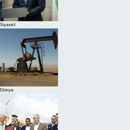
Spor
Siyaset
Burç Yorumları
Çocuk
Eğitim
Hava Durumu
Kadın
Dünya
Kim kimdir?
Kültür Sanat
Sağlık