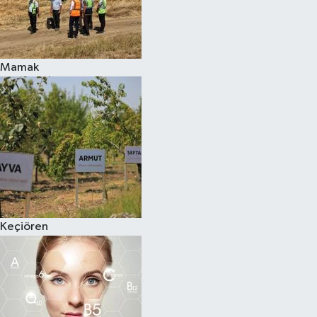
Mamak
Keçiören