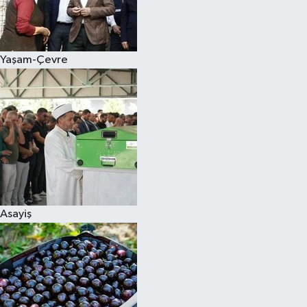
Siyaset
Yaşam-Çevre
Teknoloji
Televizyon
Yaşam-Çevre
Asayiş