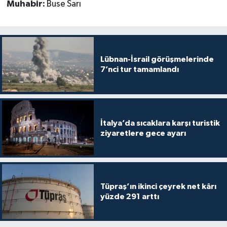
Muhabir:
Buse Sarı
Lübnan-İsrail görüşmelerinde
7’nci tur tamamlandı
İtalya’da sıcaklara karşı turistik
ziyaretlere gece ayarı
Tüpraş’ın ikinci çeyrek net kârı
yüzde 291 arttı