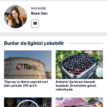
MUHABIR
Buse Sarı
Bunlar da ilginizi çekebilir
Tüpraş’ın ikinci çeyrek net
Ankara'da kiraz hasadı
kârı yüzde 291 arttı
başladı: Üreticinin gözü
rekoltede