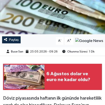
Paylaş
-
+
A
A
Buse Sarı
25.05.2026 - 09:26
Okunma Süresi: 1 Dk
6 Ağustos dolar ve
euro ne kadar oldu?
Döviz piyasasında haftanın ilk gününde hareketlilik