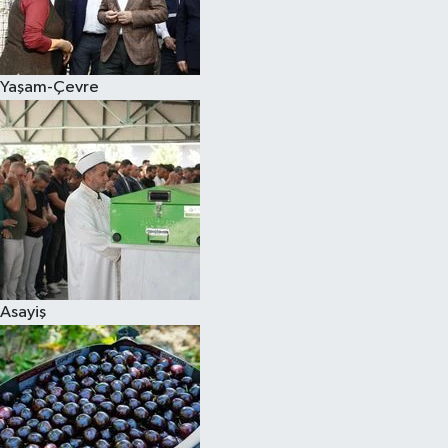
Siyaset
Yaşam-Çevre
Teknoloji
Televizyon
Yaşam-Çevre
Asayiş