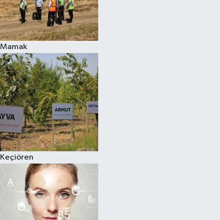
Mamak
Keçiören