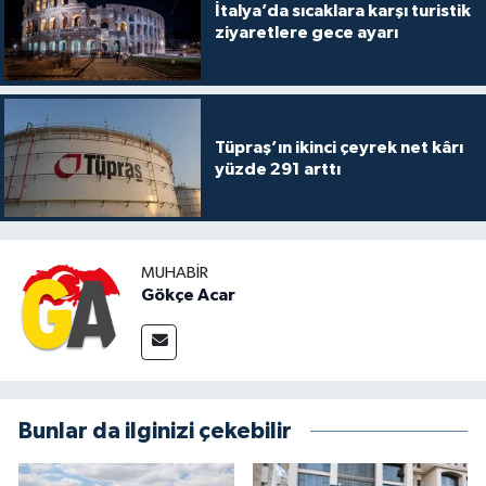
İtalya’da sıcaklara karşı turistik
ziyaretlere gece ayarı
Tüpraş’ın ikinci çeyrek net kârı
yüzde 291 arttı
MUHABIR
Gökçe Acar
Bunlar da ilginizi çekebilir