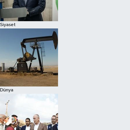
Spor
Siyaset
Burç Yorumları
Çocuk
Eğitim
Hava Durumu
Kadın
Dünya
Kim kimdir?
Kültür Sanat
Sağlık