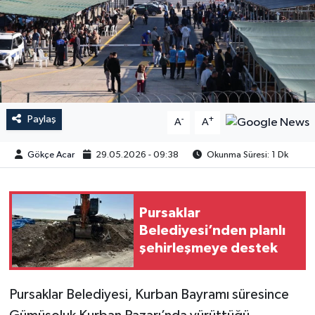
Paylaş
-
+
A
A
Gökçe Acar
29.05.2026 - 09:38
Okunma Süresi: 1 Dk
Pursaklar
Belediyesi’nden planlı
şehirleşmeye destek
Pursaklar Belediyesi, Kurban Bayramı süresince