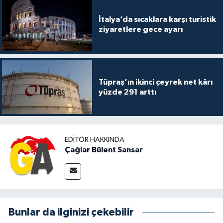
İtalya’da sıcaklara karşı turistik
ziyaretlere gece ayarı
Tüpraş’ın ikinci çeyrek net kârı
yüzde 291 arttı
EDITÖR HAKKINDA
Çağlar Bülent Sansar
Bunlar da ilginizi çekebilir