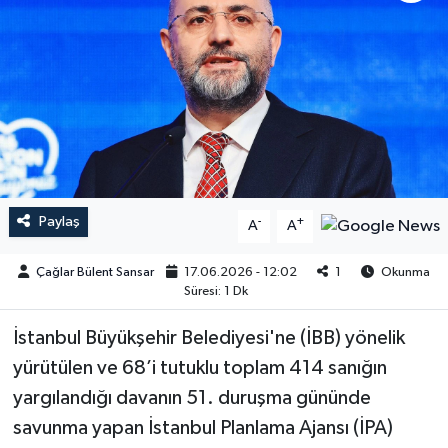
Paylaş
-
+
A
A
Çağlar Bülent Sansar
17.06.2026 - 12:02
1
Okunma
Süresi: 1 Dk
İstanbul Büyükşehir Belediyesi'ne (İBB) yönelik
yürütülen ve 68’i tutuklu toplam 414 sanığın
yargılandığı davanın 51. duruşma gününde
savunma yapan İstanbul Planlama Ajansı (İPA)