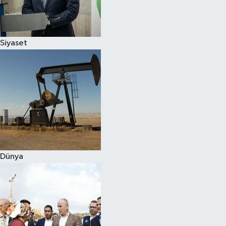
Spor
Siyaset
Burç Yorumları
Çocuk
Eğitim
Hava Durumu
Kadın
Dünya
Kim kimdir?
Kültür Sanat
Sağlık