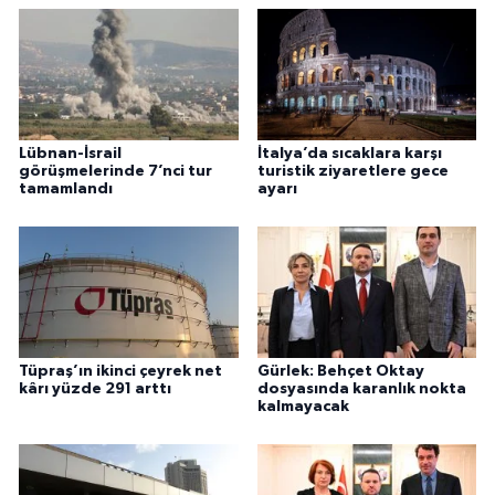
Lübnan-İsrail
İtalya’da sıcaklara karşı
görüşmelerinde 7’nci tur
turistik ziyaretlere gece
tamamlandı
ayarı
Tüpraş’ın ikinci çeyrek net
Gürlek: Behçet Oktay
kârı yüzde 291 arttı
dosyasında karanlık nokta
kalmayacak