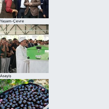
Siyaset
Yaşam-Çevre
Teknoloji
Televizyon
Yaşam-Çevre
Asayiş